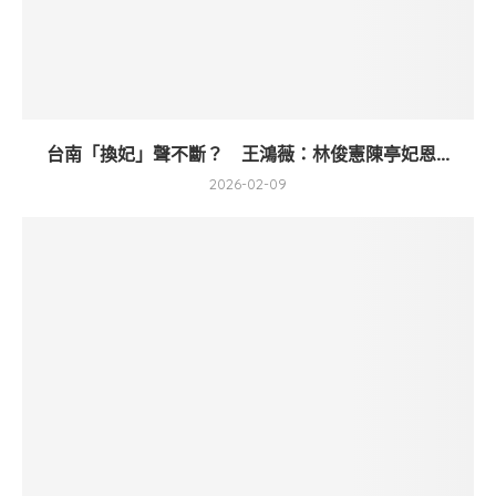
台南「換妃」聲不斷？ 王鴻薇：林俊憲陳亭妃恩...
2026-02-09