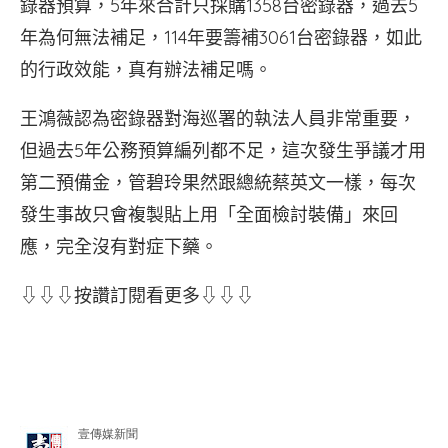
錄器預算，5年來合計只採購1358台密錄器，過去5
年為何無法補足，114年要籌補3061台密錄器，如此
的行政效能，真有辦法補足嗎。
王鴻薇認為密錄器對海巡署的執法人員非常重要，
但過去5年公務預算編列都不足，這次發生爭議才用
第二預備金，管碧玲果然跟總統蔡英文一樣，每次
發生事故只會複製貼上用「全面檢討裝備」來回
應，完全沒有對症下藥。
⇩⇩⇩按讚訂閱看更多⇩⇩⇩