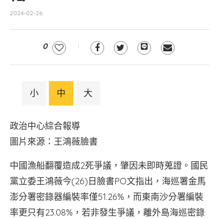
2024-02-26
0
小
中
大
政治中心綜合報導
圖片來源：王鴻薇臉書
中國漁船翻覆造成2死爭議，肇因未即時蒐證。國民
黨立委王鴻薇今(26)日臉書PO文指出，海巡署金馬
澎分署密錄器編裝率僅51.26%，而東南沙分署編裝
率更只有23.08%，若非發生爭議，離外島海巡密錄