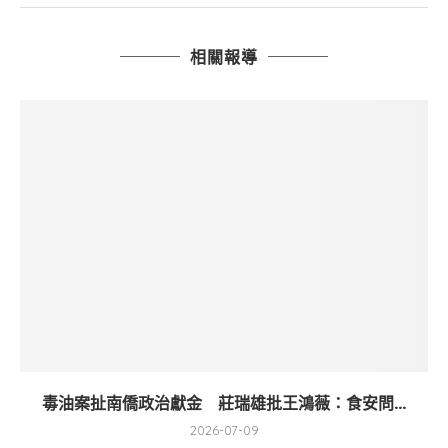
相關報導
毒油案扯南僑政治獻金 莊瑞雄批王鴻薇：食安問...
2026-07-09