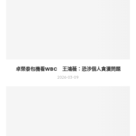
卓榮泰包機看WBC 王鴻薇：恐涉個人貪瀆問題
2026-03-09