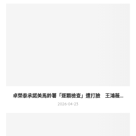
卓榮泰承諾美馬鈴薯「逐顆檢查」遭打臉 王鴻薇...
2026-04-23