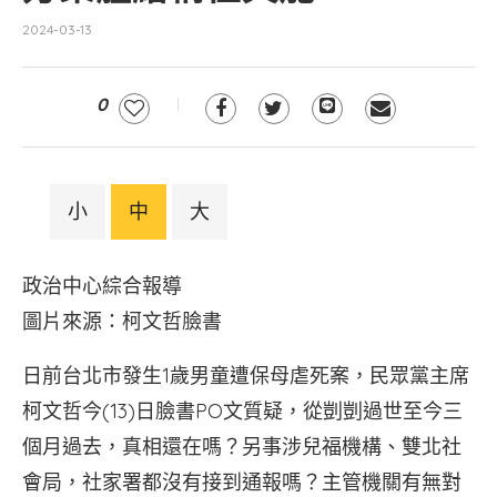
2024-03-13
0
小
中
大
政治中心綜合報導
圖片來源：柯文哲臉書
日前台北市發生1歲男童遭保母虐死案，民眾黨主席
柯文哲今(13)日臉書PO文質疑，從剴剴過世至今三
個月過去，真相還在嗎？另事涉兒福機構、雙北社
會局，社家署都沒有接到通報嗎？主管機關有無對