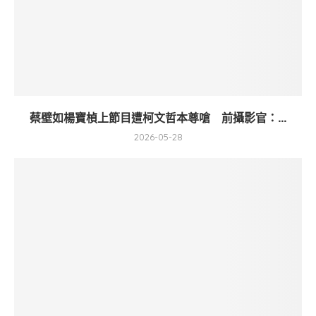
蔡壁如楊寶楨上節目遭柯文哲本尊嗆 前攝影官：...
2026-05-28