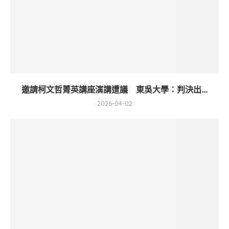
邀請柯文哲菁英講座演講遭議 東吳大學：判決出...
2026-04-02