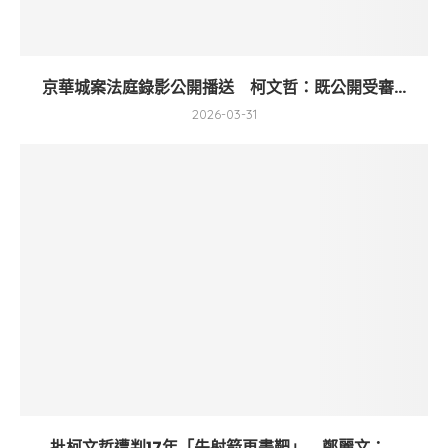
京華城案法庭錄影公開播送 柯文哲：既公開受審...
2026-03-31
批柯文哲遭判17年「先射箭再畫靶」 鄭麗文：...