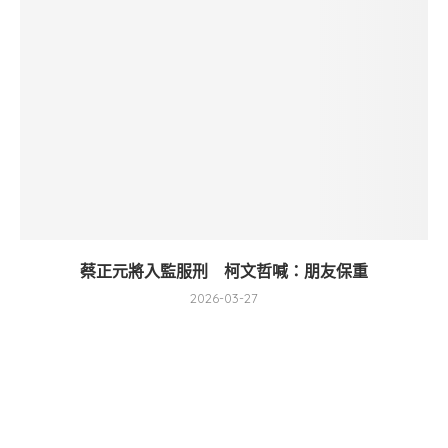
蔡正元將入監服刑 柯文哲喊：朋友保重
2026-03-27