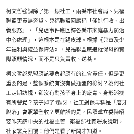
柯文哲強調除了第一線社工，兩縣市社會局、兒福
聯盟更責無旁貸。兒福聯盟回應稱「僅進行收、出
養服務」，「兒虐事件應回歸各縣市家庭暴力防治
中心處理」，這根本是在踢皮球。根據《兒童及少
年福利與權益保障法》，兒福聯盟應追蹤保母的實
際照顧情況，而不是只負責收、送養。
柯文哲說兒盟應該要負起應有的社會責任，但是更
重要的是，整個系統有沒有做通盤的檢討？為何社
工定期訪視，卻沒有對孩子身上的瘀青、身形消瘦
有所警覺？孩子掉了4顆牙，社工對保母稱是「磨牙
脫落」會照單全收？更離譜的是，民眾黨立委陳昭
姿昨天請中央的社福主管—衛福部社家署來說明，
社家署竟回覆：他們是看了新聞才知道。