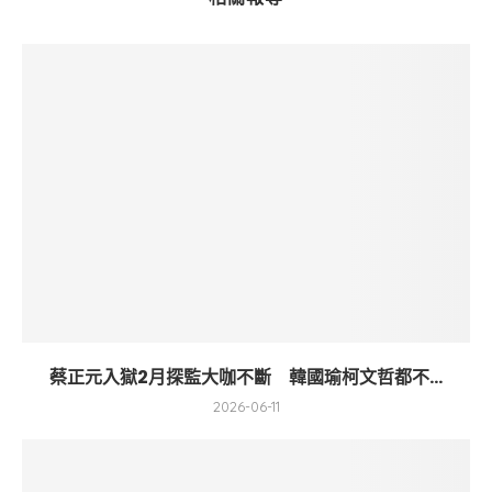
蔡正元入獄2月探監大咖不斷 韓國瑜柯文哲都不...
2026-06-11