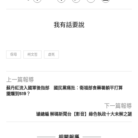
我有話要說
保母
柯文哲
虐死
上一篇報導
蘇丹紅流入國軍後指部 國民黨痛批︰衛福部食藥署躺平打算
擺爛到519？
下一篇報導
璩總編 解碼新聞台【影音】綠色執政十大未解之謎
相關報導