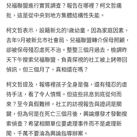
兒福聯盟進行實質調查？報告在哪裡？柯文哲痛
批，這是從中央到地方集體結構性失能。
柯文哲表示，設籍新北的1歲幼童，因為家庭因素，
去年9月被新北市社會局、兒福聯盟轉介保母照顧，
卻被保母殘忍虐死不治。整整三個月過去，檢調昨
天下午搜索兒福聯盟、負責探視的社工被上銬帶回
偵訊，但三個月了，真相還在嗎？
柯文哲提及，報導裡孩子全身是傷，還有殘忍的虐
待手法，看了令人憤慨。但這些訊息到底從何而
來？至今真假難辨，社工的訪視報告與證詞是關
鍵，但為何是在死亡三個月後，輿論爆發才發動搜
索偵查？希望相關單位要處理事件而不是處理新
聞、千萬不要淪為輿論指導辦案。