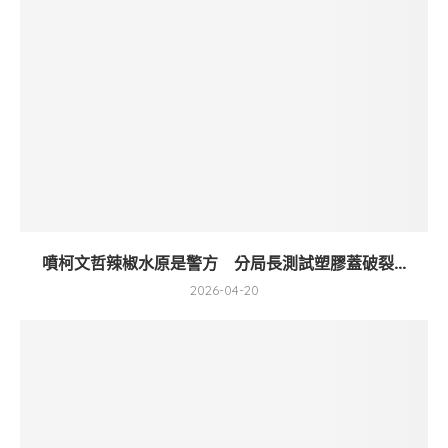
噴柯文哲辣椒水原是警方 分局長測試塑膠蓋破裂...
2026-04-20