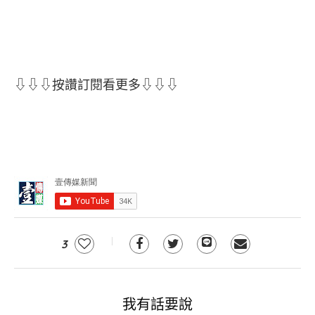
⇩⇩⇩按讚訂閱看更多⇩⇩⇩
3
我有話要說