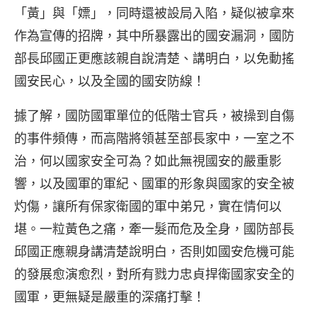
「黃」與「嫖」，同時還被設局入陷，疑似被拿來
作為宣傳的招牌，其中所暴露出的國安漏洞，國防
部長邱國正更應該親自說清楚、講明白，以免動搖
國安民心，以及全國的國安防線！
據了解，國防國軍單位的低階士官兵，被操到自傷
的事件頻傳，而高階將領甚至部長家中，一室之不
治，何以國家安全可為？如此無視國安的嚴重影
響，以及國軍的軍紀、國軍的形象與國家的安全被
灼傷，讓所有保家衛國的軍中弟兄，實在情何以
堪。一粒黃色之痛，牽一髮而危及全身，國防部長
邱國正應親身講清楚說明白，否則如國安危機可能
的發展愈演愈烈，對所有戮力忠貞捍衛國家安全的
國軍，更無疑是嚴重的深痛打擊！