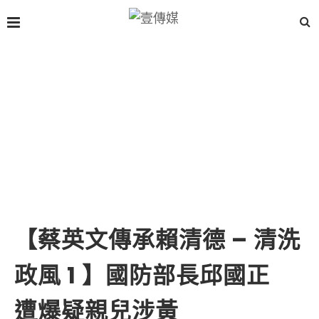
【蔡英文傳承賴清德 – 清洗
政風 1 】國防部長邱國正
遭爆疑親兒涉黃