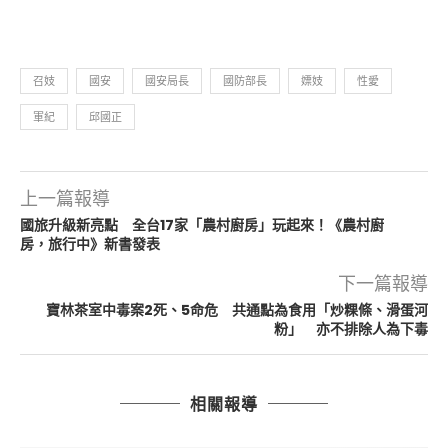
召妓
國安
國安局長
國防部長
嫖妓
性愛
軍紀
邱國正
上一篇報導
國旅升級新亮點 全台17家「農村廚房」玩起來！《農村廚
房，旅行中》新書發表
下一篇報導
寶林茶室中毒案2死、5命危 共通點為食用「炒粿條、滑蛋河
粉」 亦不排除人為下毒
相關報導