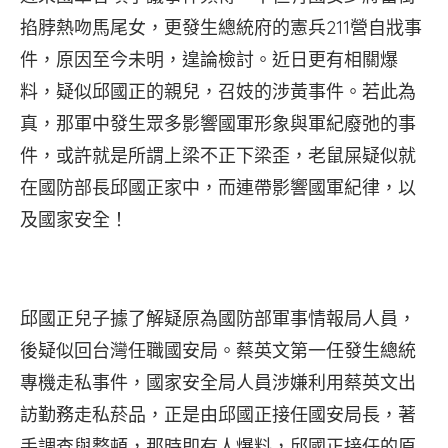
掐脖熱吻馬尾女，更發生總統府的憲兵211營自戕事
件，原因至今未明，遑論檢討。近日更有相關爆
料，疑似邱國正的親兒，召妓的涉黃事件。若此為
真，那軍中發生眾多影響國軍形象與軍紀廢弛的事
件，或許就是所謂上梁不正下梁歪，老鼠屎疑似就
在國防部長邱國正家中，而連帶影響國軍紀律，以
及國家安全！
邱國正兒子據了解疑原為國防部軍事情報局人員，
後疑似回台灣任職國安局。蔡英文第一任發生總統
專機走私事件，國家安全局人員涉嫌利用蔡英文出
訪勤務走私菸品，正是由邱國正接任國安局長，著
手調查與整頓，那時即有人爆料，邱國正接任的原