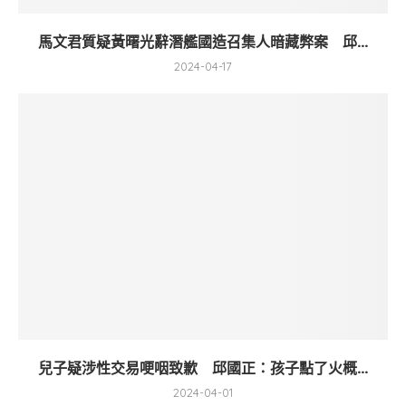
馬文君質疑黃曙光辭潛艦國造召集人暗藏弊案 邱...
2024-04-17
兒子疑涉性交易哽咽致歉 邱國正：孩子點了火概...
2024-04-01