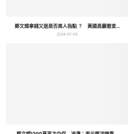
鄭文燦拿錢又退是否高人指點 ？ 黃國昌籲徹查...
2024-07-09
鄭文燦1200萬再次交保 凌濤：表示鄭涉嫌重...