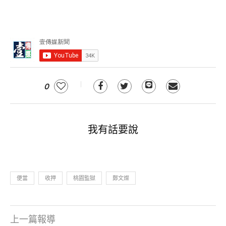
0
我有話要說
便當
收押
桃園監獄
鄭文燦
上一篇報導