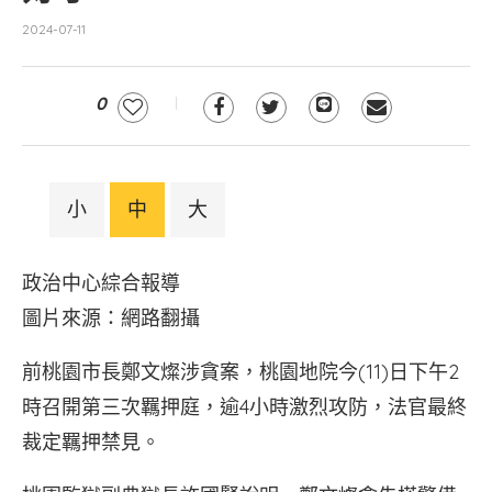
2024-07-11
0
小
中
大
政治中心綜合報導
圖片來源：網路翻攝
前桃園市長鄭文燦涉貪案，桃園地院今(11)日下午2
時召開第三次羈押庭，逾4小時激烈攻防，法官最終
裁定羈押禁見。