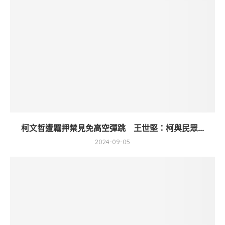
柯文哲遭羈押禁見免高空彈跳 王世堅：柯與民眾...
2024-09-05