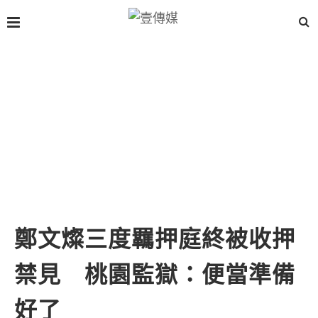
鄭文燦三度羈押庭終被收押
禁見 桃園監獄：便當準備
好了