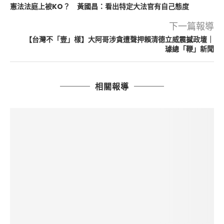
憲法法庭上被KO？ 黃國昌：看出特定大法官有自己態度
下一篇報導
【台灣不「壹」樣】大阿哥涉貪遭聲押賴清德立威震撼政壇｜
璩總「鞭」新聞
相關報導