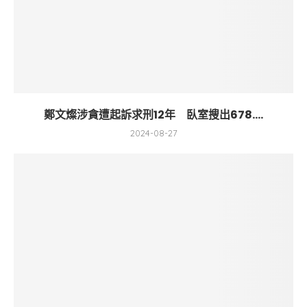
鄭文燦涉貪遭起訴求刑12年 臥室搜出678....
2024-08-27