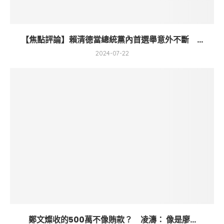
【焦點評論】賴清德當總統黨內首選舉意外不斷 ...
2024-07-22
鄭文燦收的500萬不像賄款？ 凌濤： 像是廖...