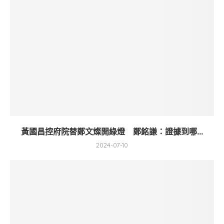
黃國昌控府院替鄭文燦開綠燈 鄭銘謙：證據到哪...
2024-07-10