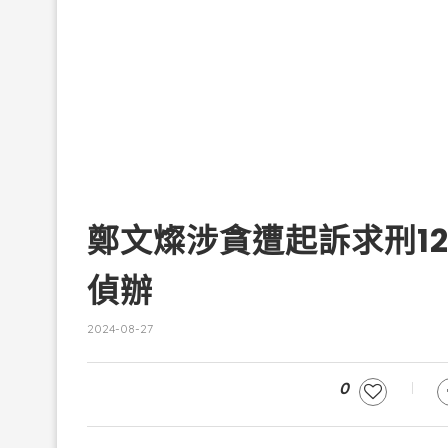
鄭文燦涉貪遭起訴求刑12
偵辦
2024-08-27
0