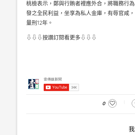
桃檢表示，鄭與行賄者裡應外合，將職務行為
發之全民利益，坐享為私人金庫，有辱官咸，
量刑12年。
⇩⇩⇩按讚訂閱看更多⇩⇩⇩
0
我