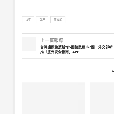
12年
貪汙
鄭文燦
上一篇報導
台灣護照免簽新增5國總數達167國 外交部新
推「旅外安全指南」APP