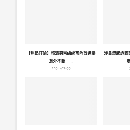
【焦點評論】賴清德當總統黨內首選舉
涉貪遭起訴露
意外不斷 ...
定
2024-07-22