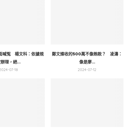
面喊冤 楊文科：依據規
鄭文燦收的500萬不像賄款？ 凌濤：
辦理，絕...
像是廖...
2024-07-18
2024-07-12