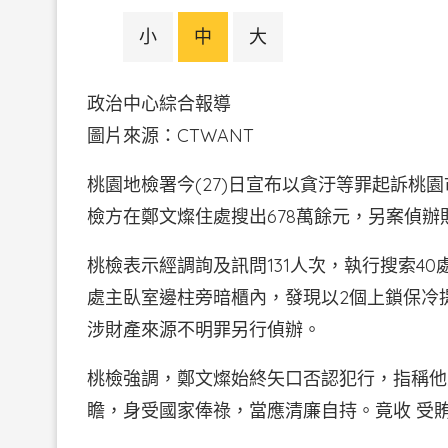
小
中
大
政治中心綜合報導
圖片來源：CTWAN
桃園地檢署今(27)日宣布以貪汙等罪起訴桃園
檢方在鄭文燦住處搜出678萬餘元，另案偵辦
桃檢表示經調詢及訊問131人次，執行搜索4
處主臥室邊柱旁暗櫃內，發現以2個上鎖保冷提袋
涉財產來源不明罪另行偵辦。
桃檢強調，鄭文燦始終矢口否認犯行，指稱他
瞻，身受國家俸祿，當應清廉自持。竟收 受