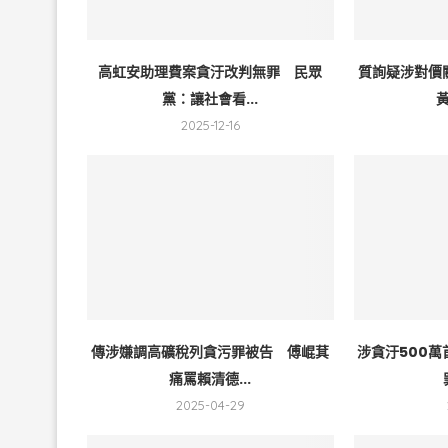
高虹安助理費案貪汙改判無罪 民眾
質詢疑涉對價
黨：讓社會看...
黃
2025-12-16
傳涉嫌調高礦稅列貪污罪被告 傅崐萁
涉貪汙500
痛罵賴清德...
2025-04-29