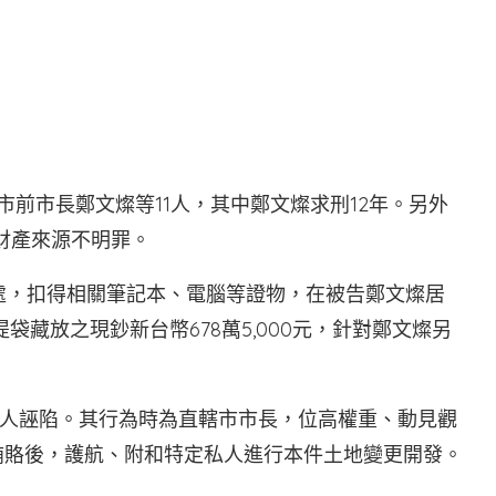
T
市前市長鄭文燦等11人，其中鄭文燦求刑12年。另外
財產來源不明罪。
0處，扣得相關筆記本、電腦等證物，在被告鄭文燦居
藏放之現鈔新台幣678萬5,000元，針對鄭文燦另
人誣陷。其行為時為直轄市市長，位高權重、動見觀
賄賂後，護航、附和特定私人進行本件土地變更開發。