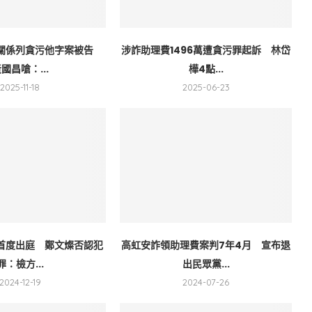
關係列貪污他字案被告
涉詐助理費1496萬遭貪污罪起訴 林岱
國昌嗆：...
樺4點...
2025-11-18
2025-06-23
萬首度出庭 鄭文燦否認犯
高虹安詐領助理費案判7年4月 宣布退
罪：檢方...
出民眾黨...
2024-12-19
2024-07-26