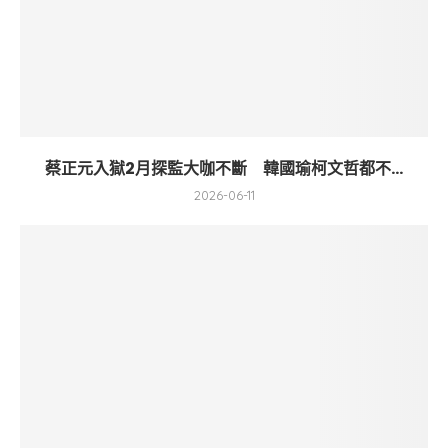
蔡正元入獄2月探監大咖不斷 韓國瑜柯文哲都不...
2026-06-11