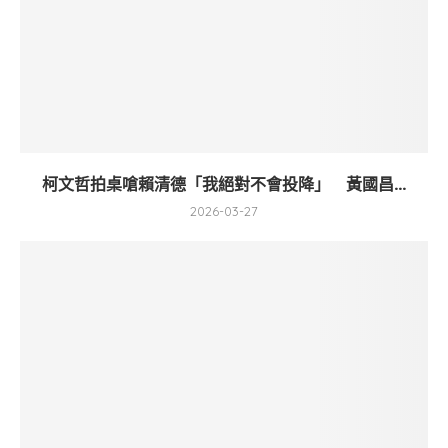
柯文哲拍桌嗆賴清德「我絕對不會投降」 黃國昌...
2026-03-27