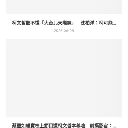
柯文哲聽不懂「大台北天際線」 沈柏洋：柯可能...
2026-06-08
蔡壁如楊寶楨上節目遭柯文哲本尊嗆 前攝影官：...