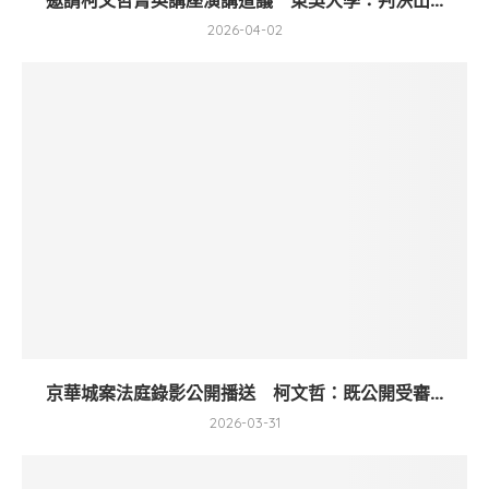
邀請柯文哲菁英講座演講遭議 東吳大學：判決出...
2026-04-02
京華城案法庭錄影公開播送 柯文哲：既公開受審...
2026-03-31