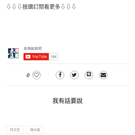
⇩⇩⇩按讚訂閱看更多⇩⇩⇩
0
我有話要說
柯文哲
陳水扁