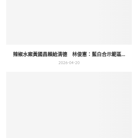
辣椒水案黃國昌賴給清德 林俊憲：藍白合示範區...
2026-04-20