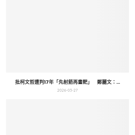
批柯文哲遭判17年「先射箭再畫靶」 鄭麗文：...
2026-03-27