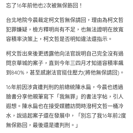
忘了16年前他也2次被無保飭回！
台北地院今晨裁定柯文哲無保請回，理由為柯文哲
犯罪嫌疑，檢方釋明尚有不足，也無法證明在放寬
容積率決策上，柯文哲是否明知違法還指示。
柯文哲出來後更透露他向法官說明自己完全沒有過
問京華城的案子，直到今年三四月才知道容積率飆
到840%，甚至感謝法官挺住壓力(將他無保請回)。
16年前因涉貪遭判刑的前總統陳水扁，今晨也透過
臉書分享他親筆寫下「我無罪」的書法字帖，引人
遐想。陳水扁也在接受媒體訪問時潑柯文哲一桶冷
水，說這起案子還在發展中，「別忘了我16年前2度
無保飭回，最後還是遭判刑。」