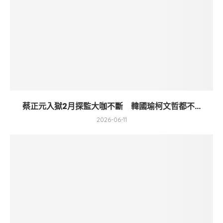
蔡正元入獄2月探監大咖不斷 韓國瑜柯文哲都不...
2026-06-11