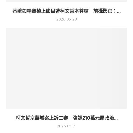
蔡壁如楊寶楨上節目遭柯文哲本尊嗆 前攝影官：...
2026-05-28
柯文哲京華城案上訴二審 強調210萬元屬政治...
2026-05-21