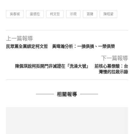
吳春城
曼德拉
柯文哲
示現
菩薩
陳昭姿
上一篇報導
民眾黨全黨綁定柯文哲 黃暐瀚分析：一損俱損、一榮俱榮
下一篇報導
陳佩琪說柯拒開門非滅證在「洗澡大號」 前核心幕僚酸：台
灣慢的拉啟示錄
相關報導