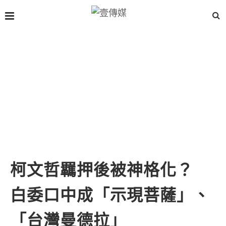
柯文哲羈押後被神格化？
白委口中成「示現菩薩」、
「台灣曼德拉」