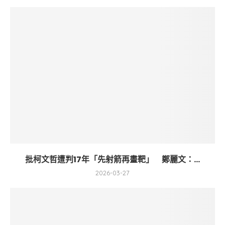
批柯文哲遭判17年「先射箭再畫靶」 鄭麗文：...
2026-03-27