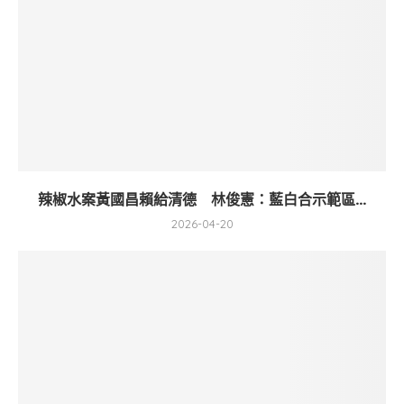
辣椒水案黃國昌賴給清德 林俊憲：藍白合示範區...
2026-04-20