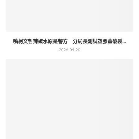
噴柯文哲辣椒水原是警方 分局長測試塑膠蓋破裂...
2026-04-20