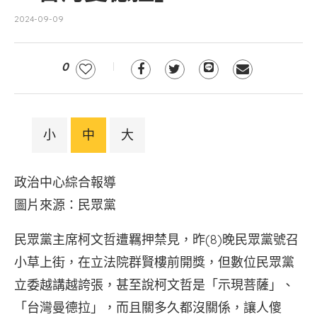
2024-09-09
0
小
中
大
政治中心綜合報導
圖片來源：民眾黨
民眾黨主席柯文哲遭羈押禁見，昨(8)晚民眾黨號召
小草上街，在立法院群賢樓前開獎，但數位民眾黨
立委越講越誇張，甚至說柯文哲是「示現菩薩」、
「台灣曼德拉」，而且關多久都沒關係，讓人傻