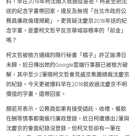
料，早在2018年柯沈兩人就過從甚密，柯甚至把沈
送的紀念字畫帶回家，違反及無視「台北市政府公
務員廉政倫理規範」，更質疑沈慶京2018年送的紀
念字畫，是要柯文哲平反京華城容積率的「前金」
嗎？
柯文哲被檢方通緝的隨行秘書「橘子」許芷瑜滯日
未歸，近日傳出她的Google雲端行事曆已被檢方破
解，其中至少2筆隨柯文哲會見威京集團總裁沈慶京
的紀錄。今天更被爆料早在2018就收過沈慶京不明
價值的字畫，還帶回家。
顏若芳表示，公務員如果有接受請託、收禮、餐飲
在酬等情事都需進行廉政登錄，近日柯遭爆出2筆與
沈慶京的會面紀錄沒登錄，但柯文哲卻有一筆在