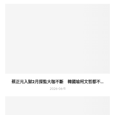
蔡正元入獄2月探監大咖不斷 韓國瑜柯文哲都不...
2026-06-11