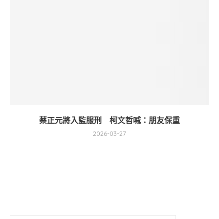
蔡正元將入監服刑 柯文哲喊：朋友保重
2026-03-27