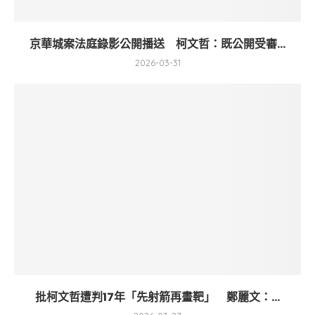
京華城案法庭錄影公開播送 柯文哲：既公開受審...
2026-03-31
批柯文哲遭判17年「先射箭再畫靶」 鄭麗文：...