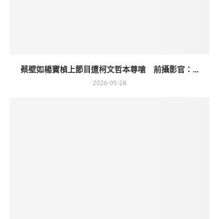
蔡壁如楊寶楨上節目遭柯文哲本尊嗆 前攝影官：...
2026-05-28