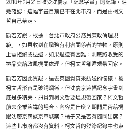
2018年9月21日收受沈慶京「紀念字畫」的紀錄，經
她確認，這幅字畫目前已不在北市府，而是由柯文
哲自己帶走。
顏若芳說，根據「台北市政府公務員廉政倫理規
範」，如果收到在職務有利害關係者的禮物，原則
上需拒絕或退還，如果退還有困難，則應將收受的
禮品交給政風機關處理，但柯文哲卻違規帶回家。
顏若芳因此質疑，過去英國貴賓來訪送的懷錶，被
柯文哲形容是破銅爛鐵，但沈慶京這幅紀念字畫到
底是多精美、昂貴到柯文哲要違規帶回家？柯文哲
前去企業演講的場合、內容是什麼？期間是否藉機
跟沈慶京商談京華城案？橘子又是否有隨同出席？
這些北市府都沒有資料，柯文哲的登錄紀錄中也東