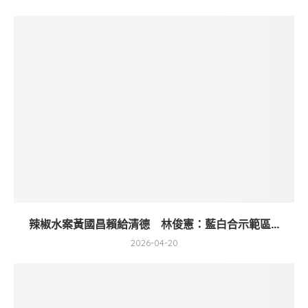
辣椒水案黃國昌賴給清德 林俊憲：藍白合示範區...
2026-04-20