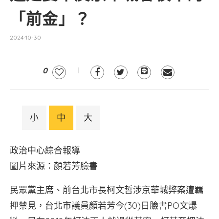
「前金」？
2024-10-30
0
小
中
大
政治中心綜合報導
圖片來源：顏若芳臉書
民眾黨主席、前台北市長柯文哲涉京華城弊案遭羈
押禁見，台北市議員顏若芳今(30)日臉書PO文爆