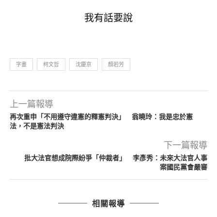
我有話要說
字畫
柯文哲
沈慶京
顏若芳
上一篇報導
再次重申「不用遵守違憲的釋憲判決」 翁曉玲：我是忠於憲
法，不是憲法判決
下一篇報導
批大法官想成院際紛爭「仲裁者」 李彥秀：未來大法官人事
案國民黨會嚴審
相關報導