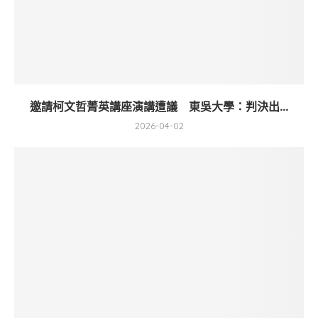
邀請柯文哲菁英講座演講遭議 東吳大學：判決出...
2026-04-02