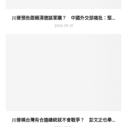
川普預告跟賴清德談軍購？ 中國外交部痛批：堅...
2026-05-21
川普稱台灣有合適總統就不會戰爭？ 彭文正也舉...