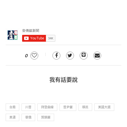
0
我有話要說
台裔
川普
拜登曲線
曾尹儷
移民
美國大選
美濃
華僑
賀錦麗