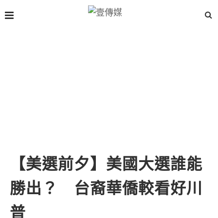
【美選前夕】美國大選誰能
勝出？ 台裔華僑較看好川
普