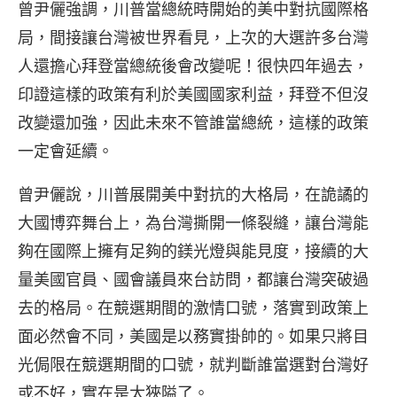
曾尹儷強調，川普當總統時開始的美中對抗國際格
局，間接讓台灣被世界看見，上次的大選許多台灣
人還擔心拜登當總統後會改變呢！很快四年過去，
印證這樣的政策有利於美國國家利益，拜登不但沒
改變還加強，因此未來不管誰當總統，這樣的政策
一定會延續。
曾尹儷說，川普展開美中對抗的大格局，在詭譎的
大國博弈舞台上，為台灣撕開一條裂縫，讓台灣能
夠在國際上擁有足夠的鎂光燈與能見度，接續的大
量美國官員、國會議員來台訪問，都讓台灣突破過
去的格局。在競選期間的激情口號，落實到政策上
面必然會不同，美國是以務實掛帥的。如果只將目
光侷限在競選期間的口號，就判斷誰當選對台灣好
或不好，實在是太狹隘了。