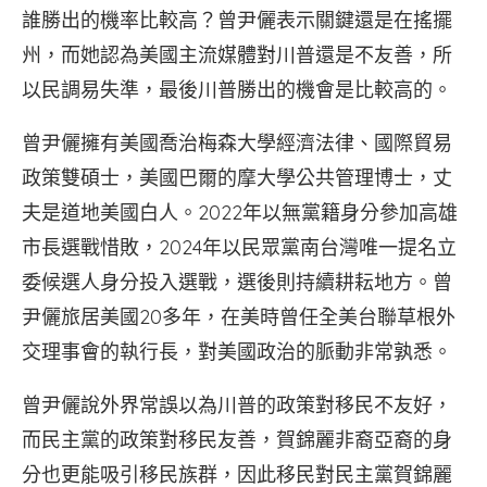
誰勝出的機率比較高？曾尹儷表示關鍵還是在搖擺
州，而她認為美國主流媒體對川普還是不友善，所
以民調易失準，最後川普勝出的機會是比較高的。
曾尹儷擁有美國喬治梅森大學經濟法律、國際貿易
政策雙碩士，美國巴爾的摩大學公共管理博士，丈
夫是道地美國白人。2022年以無黨籍身分參加高雄
市長選戰惜敗，2024年以民眾黨南台灣唯一提名立
委候選人身分投入選戰，選後則持續耕耘地方。曾
尹儷旅居美國20多年，在美時曾任全美台聯草根外
交理事會的執行長，對美國政治的脈動非常孰悉。
曾尹儷說外界常誤以為川普的政策對移民不友好，
而民主黨的政策對移民友善，賀錦麗非裔亞裔的身
分也更能吸引移民族群，因此移民對民主黨賀錦麗