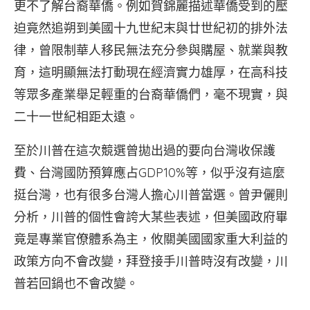
更不了解台裔華僑。例如賀錦麗描述華僑受到的壓
迫竟然追朔到美國十九世紀末與廿世紀初的排外法
律，曾限制華人移民無法充分參與購屋、就業與教
育，這明顯無法打動現在經濟實力雄厚，在高科技
等眾多產業舉足輕重的台裔華僑們，毫不現實，與
二十一世紀相距太遠。
至於川普在這次競選曾拋出過的要向台灣收保護
費、台灣國防預算應占GDP10%等，似乎沒有這麼
挺台灣，也有很多台灣人擔心川普當選。曾尹儷則
分析，川普的個性會誇大某些表述，但美國政府畢
竟是專業官僚體系為主，攸關美國國家重大利益的
政策方向不會改變，拜登接手川普時沒有改變，川
普若回鍋也不會改變。