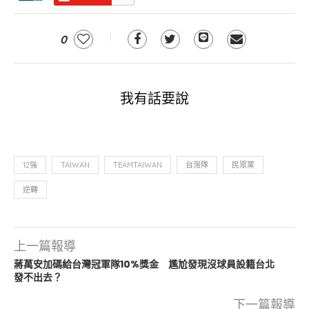
0
我有話要說
12強
TAIWAN
TEAMTAIWAN
台灣隊
民眾黨
逆轉
上一篇報導
蔣萬安加碼給台灣冠軍隊10%獎金 尷尬發現沒球員設籍台北
發不出去？
下一篇報導