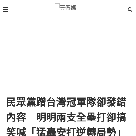
民眾黨蹭台灣冠軍隊卻發錯
內容 明明兩支全壘打卻搞
笑喊「猛轟安打逆轉局勢」