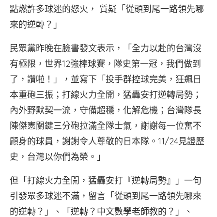
點燃許多球迷的怒火， 質疑「從頭到尾一路領先哪
來的逆轉？」
民眾黨昨晚在臉書發文表示，「全力以赴的台灣沒
有極限，世界12強棒球賽，隊史第一冠，我們做到
了，讚啦！」，並寫下「投手群控球完美，狂飆日
本重砲三振；打線火力全開，猛轟安打逆轉局勢；
內外野默契一流，守備超穩，化解危機；台灣隊長
陳傑憲關鍵三分砲拉滿全隊士氣，謝謝每一位奮不
顧身的球員，謝謝令人尊敬的日本隊。11/24見證歷
史，台灣以你們為榮。」
但「打線火力全開，猛轟安打『逆轉局勢』」一句
引發眾多球迷不滿，留言「從頭到尾一路領先哪來
的逆轉？」、「逆轉？中文數學老師教的？」、