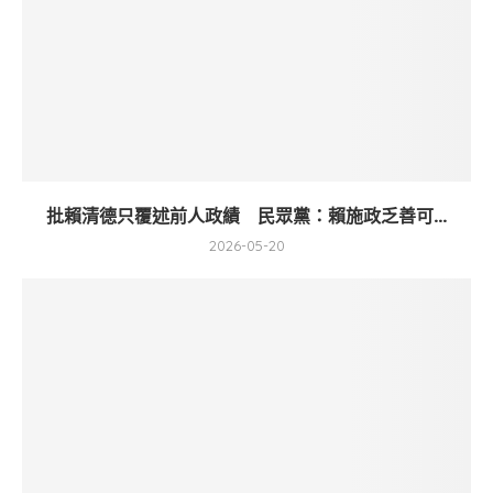
批賴清德只覆述前人政績 民眾黨：賴施政乏善可...
2026-05-20