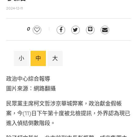
2024-12-11
0
小
中
大
政治中心綜合報導
圖片來源：網路翻攝
民眾黨主席柯文哲涉京華城弊案，政治獻金假帳
案，今(11)日下午第十度被北檢提訊，外界認為現已
進入偵結倒數階段。