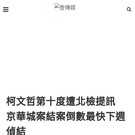
柯文哲第十度遭北檢提訊
京華城案結案倒數最快下週
偵結