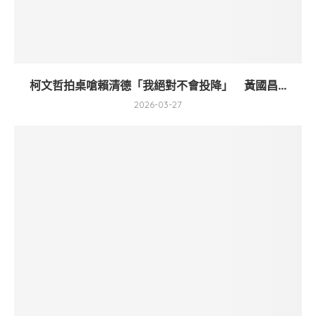
柯文哲拍桌嗆賴清德「我絕對不會投降」 黃國昌...
2026-03-27