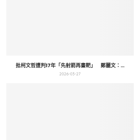
批柯文哲遭判17年「先射箭再畫靶」 鄭麗文：...
2026-03-27