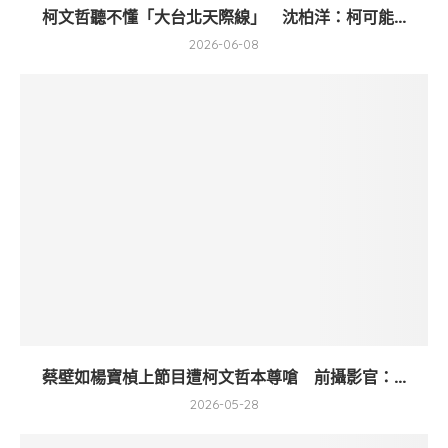
柯文哲聽不懂「大台北天際線」 沈柏洋：柯可能...
2026-06-08
蔡壁如楊寶楨上節目遭柯文哲本尊嗆 前攝影官：...
2026-05-28