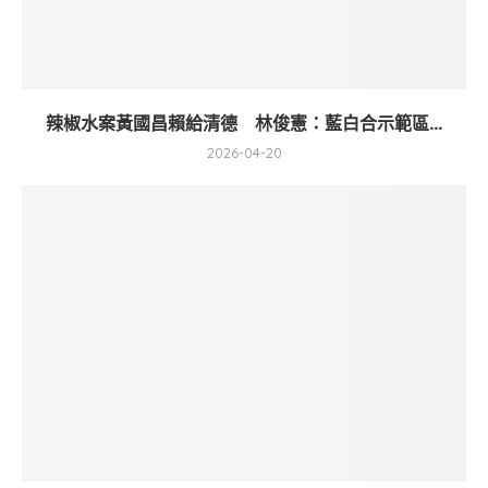
辣椒水案黃國昌賴給清德 林俊憲：藍白合示範區...
2026-04-20