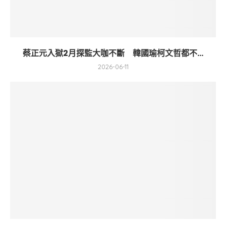
蔡正元入獄2月探監大咖不斷 韓國瑜柯文哲都不...
2026-06-11