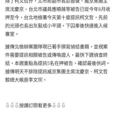
除了柯文哲外，北市前副市長彭振聲、威京集團主
席沈慶京、台北市議員應曉薇等被告已從今年8月收
押至今，台北地檢署今天第十度提訊柯文哲，先前
的光頭也長出灰髮成小平頭，下囚車後快速進入候
審室。
據傳北檢辦案團隊現已著手撰寫偵結書類，並視案
件需要提訊相關被告或傳喚證人，最快下週偵查終
結，本週重點為提訊5名在押被告，確認最後供詞。
據傳明天不排除提訊威京集團主席沈慶京、柯文哲
競總大帳房李文宗。
⇩⇩⇩按讚訂閱看更多⇩⇩⇩