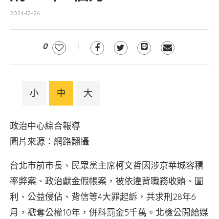
2024-12-26
0
小
中
大
政治中心綜合報導
圖片來源：網路翻攝
台北市前市長、民眾黨主席柯文哲因涉京華城容積
率弊案、政治獻金假帳案，被依違背職務收賄、圖
利、公益侵佔、背信等4大罪起訴，共求刑28年6
月，褫奪公權10年，併科罰金5千萬。北檢公開給媒