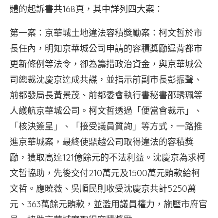
體的起訴書共168頁，其中詳列四大案：
第一案：京華城土地違法容積獎勵案：柯文哲於市
長任內，明知京華城公司申請的容積獎勵違背都市
更新條例等法令，卻為籌措政治資金，與京華城公
司總裁沈慶京達成共謀，並指示前副市長彭振聲、
前都發局長黃景茂、前都委會執行書秘書邵琇珮等
人護航京華城公司。柯文哲透過「便當會裁示」、
「核決簽呈」、「接受議員質詢」等方式，一路推
進京華城案，最終使鼎越公司取得違法的容積獎
勵，獲取高達121億餘元的不法利益。沈慶京為求柯
文哲協助，先後交付210萬元及1500萬元賄款給柯
文哲。應曉薇、吳順民則收受沈慶京共計5250萬
元、363萬餘元賄款，並濫用議員權力，施壓市府官