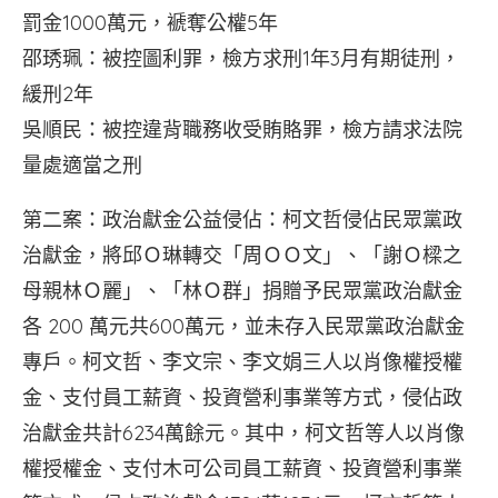
罰金1000萬元，褫奪公權5年
邵琇珮：被控圖利罪，檢方求刑1年3月有期徒刑，
緩刑2年
吳順民：被控違背職務收受賄賂罪，檢方請求法院
量處適當之刑
第二案：政治獻金公益侵佔：柯文哲侵佔民眾黨政
治獻金，將邱Ｏ琳轉交「周ＯＯ文」、「謝Ｏ樑之
母親林Ｏ麗」、「林Ｏ群」捐贈予民眾黨政治獻金
各 200 萬元共600萬元，並未存入民眾黨政治獻金
專戶。柯文哲、李文宗、李文娟三人以肖像權授權
金、支付員工薪資、投資營利事業等方式，侵佔政
治獻金共計6234萬餘元。其中，柯文哲等人以肖像
權授權金、支付木可公司員工薪資、投資營利事業