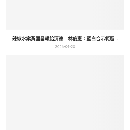
辣椒水案黃國昌賴給清德 林俊憲：藍白合示範區...
2026-04-20