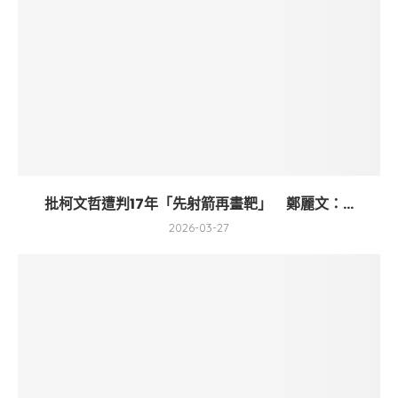
批柯文哲遭判17年「先射箭再畫靶」 鄭麗文：...
2026-03-27