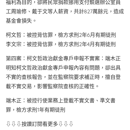
福利為目的，卻將民眾捐款挪用支付競選辦公室員
工周瑜修、戴于文等人薪資，共計827萬餘元，造成
基金會損失。
柯文哲：被控背信罪，檢方求刑2年6月有期徒刑
李文宗：被控背信罪，檢方求刑2年4月有期徒刑
第四案：柯文哲政治獻金專戶申報不實案：端木正
明知柯文哲政治獻金專戶申報內容有問題，卻出具
不實的查核報告，並在監察院要求補正時，擅自登
載不實交易，影響監察院查核的正確性。
端木正：被控行使業務上登載不實文書、準文書
罪，檢方求刑1年有期徒刑
⇩⇩⇩按讚訂閱看更多⇩⇩⇩