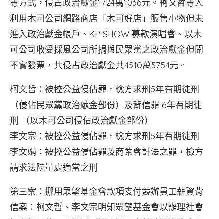
等方式，侵占政治獻金1724萬1036元。柯文哲等人
利用木可公司網路商店「木可好店」販售小物但未
進入政治獻金帳戶、KP SHOW 募款演唱會、以木
可公司收受採風公司所捐與民眾黨之政治獻金但開
不實發票，共侵占政治獻金共4510萬5754元。
柯文哲：被控公益侵佔罪，檢方求刑5年有期徒刑
（侵佔民眾黨政治獻金部份）及背信罪 6年有期徒
刑 （以木可公司侵佔政治獻金部份）
李文宗：被控公益侵佔罪，檢方求刑5年有期徒刑
李文娟：被控公益侵佔罪及商業會計法之罪，檢方
請求法院量處適當之刑
第三案：挪用眾望基金會款項支付競辦員工薪資背
信案：柯文哲、李文宗明知眾望基金會以辦理社會