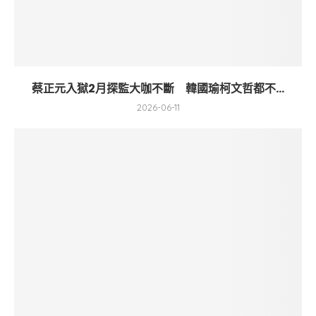
蔡正元入獄2月探監大咖不斷 韓國瑜柯文哲都不...
2026-06-11