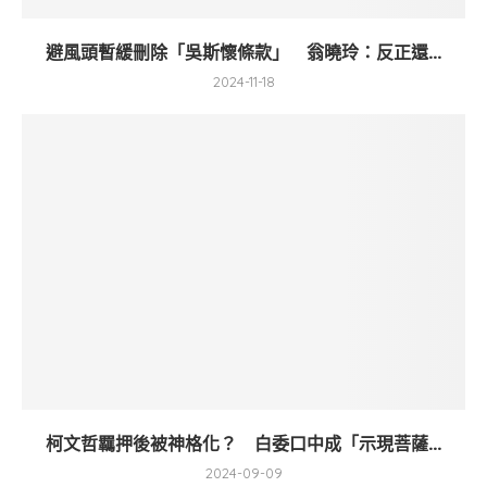
避風頭暫緩刪除「吳斯懷條款」 翁曉玲：反正還...
2024-11-18
柯文哲羈押後被神格化？ 白委口中成「示現菩薩...
2024-09-09