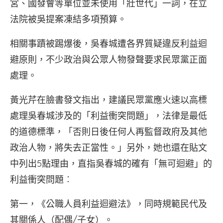
宮、國發會等單位並未使用「壯世代」一詞，在立
法院被吳提案凍結多項預算。
相關事蹟被踢爆後，吳春城遭各界質疑違反利益迴
避原則，不少政治與公眾人物發聲要求民眾黨正面
處理。
黃光芹在臉書發文指出，建議民眾黨應火速以高標
處理吳春城涉及的「利益衝突問題」，法律是最低
的道德標準，「否則日後任何人再監督政府及其他
政治人物，將失去正當性。」另外，她也還在貼文
中列出5點理由，直指吳春城的確有「無可迴避」的
利益衝突問題︰
第一，《公職人員利益迴避法》，同時規範民代及
其關係人（配偶/子女）。