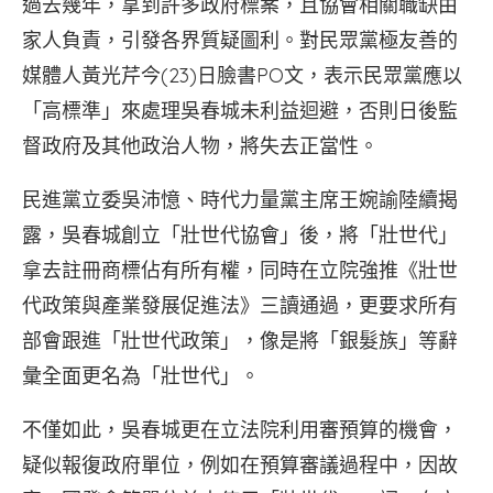
過去幾年，拿到許多政府標案，且協會相關職缺由
家人負責，引發各界質疑圖利。對民眾黨極友善的
媒體人黃光芹今(23)日臉書PO文，表示民眾黨應以
「高標準」來處理吳春城未利益迴避，否則日後監
督政府及其他政治人物，將失去正當性。
民進黨立委吳沛憶、時代力量黨主席王婉諭陸續揭
露，吳春城創立「壯世代協會」後，將「壯世代」
拿去註冊商標佔有所有權，同時在立院強推《壯世
代政策與產業發展促進法》三讀通過，更要求所有
部會跟進「壯世代政策」，像是將「銀髮族」等辭
彙全面更名為「壯世代」。
不僅如此，吳春城更在立法院利用審預算的機會，
疑似報復政府單位，例如在預算審議過程中，因故