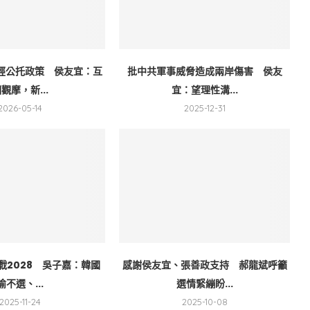
經公托政策 侯友宜：互
批中共軍事威脅造成兩岸傷害 侯友
觀摩，新...
宜：望理性溝...
2026-05-14
2025-12-31
戰2028 吳子嘉：韓國
感謝侯友宜、張善政支持 郝龍斌呼籲
瑜不選、...
選情緊繃盼...
2025-11-24
2025-10-08