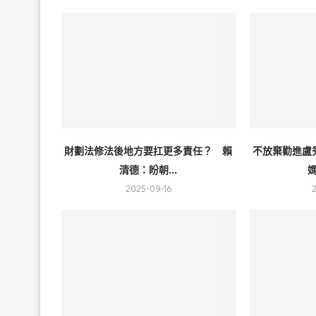
財劃法修法後地方要扛更多責任？ 賴
不放棄勸進盧
清德：盼朝...
媽
2025-09-16