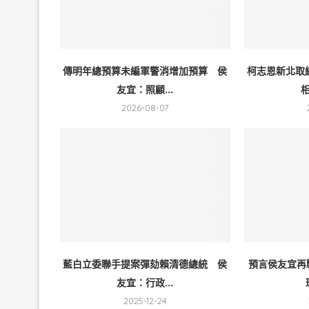
傳明年總預算未編軍警消增加預算 侯
柯志恩新北取
友宜：照顧...
相
2026-08-07
藍白立委聯手提案彈劾賴清德總統 侯
預言侯友宜再
友宜：行政...
2025-12-24