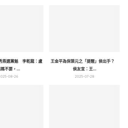
秀燕選黨魁 李乾龍：盧
王金平為保葉元之「提醒」侯出手？
媽不要，...
侯友宜：王...
2025-08-26
2025-07-28