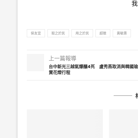
我
侯友宜
取之於民
用之於民
超徵
黃敏惠
上一篇報導
台中新光三越氣爆釀4死 盧秀燕取消與韓國瑜
賞花燈行程