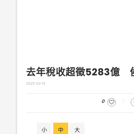
去年稅收超徵5283億
2025-02-13
0
小
中
大