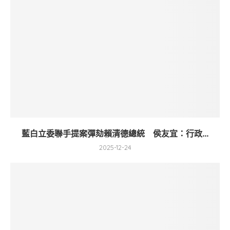
藍白立委聯手提案彈劾賴清德總統 侯友宜：行政...
2025-12-24