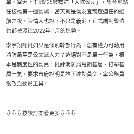
單，當天下午5點25被標註「大隊公差」，集合地點
在板橋第一運動場，當天就是侯友宜競選連任的選
前之夜，陳情人也說，不只是義消，正式編制警消
也都被派往2022年11月的造勢。
李宇翔痛批如果是個別幹部行為，怎有權力可動用
消防局至是公文派人力？這絕對不是單一行為，根
本是制度性的動員，批評消防局甩鍋基層、打擊基
層士氣，要求市府說明是誰下達動員令，拿公務員
當政治動員工具。
⇩⇩⇩按讚訂閱看更多⇩⇩⇩