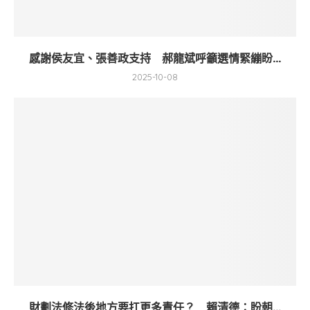
感謝侯友宜、張善政支持 郝龍斌呼籲選情緊繃盼...
2025-10-08
財劃法修法後地方要扛更多責任？ 賴清德：盼朝...