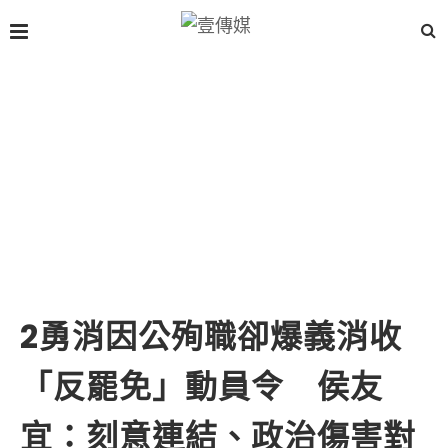
2勇消因公殉職卻爆義消收
「反罷免」動員令 侯友
宜：刻意連結、政治傷害對