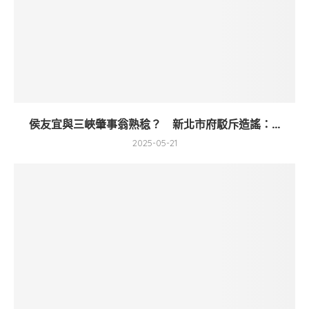
侯友宜與三峽肇事翁熟稔？ 新北市府駁斥造謠：...
2025-05-21