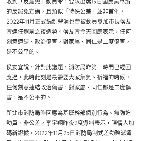
收到「反罷免」動員令，要求出席19日國民黨舉辦
的反罷免宣講，且類似「特殊公差」並非首例，
2022年11月正式編制警消也曾被動員參加市長侯友
宜連任選前之夜造勢。侯友宜今天回應表示，任何
刻意連結、政治傷害，對家屬、同仁是二度傷害，
是不公平的。
侯友宜說，針對此議題，消防局昨第一時間已經回
應過，此時此刻是最需要大家集氣、祈福的時候，
任何刻意連結政治傷害，對家屬、同仁都是二度傷
害，是不公平的。
新北市消防局昨回應為基層幹部個別行為、無強迫
動員、非公差，李宇翔昨夜2度爆料表示，陳情人加
碼新證據，2022年11月25日消防局制式差勤務派遣