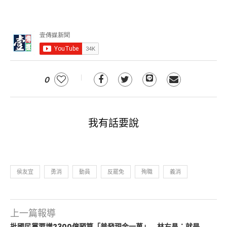
0
我有話要說
侯友宜
勇消
動員
反罷免
殉職
義消
上一篇報導
批國民黨要增2300億預算「普發現金一萬」 林右昌：就是