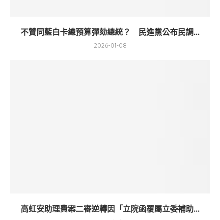
不贊同藍白卡總預算彈劾總統？ 民進黨公布民調...
2026-01-08
高虹安助理費案二審逆轉因「立院函覆屬立委補助...