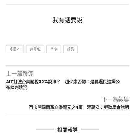
我有話要說
中國人
吳思瑤
革命
館長
上一篇報導
AIT打臉台美關稅32%說法？ 趙少康否認：是要逼民進黨公
布談判狀況
下一篇報導
再次開罰同黨立委葉元之4萬 蔣萬安：勞動局會說明
相關報導