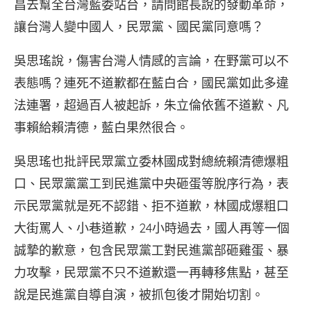
昌去幫全台灣藍委站台，請問館長說的發動革命，
讓台灣人變中國人，民眾黨、國民黨同意嗎？
吳思瑤說，傷害台灣人情感的言論，在野黨可以不
表態嗎？連死不道歉都在藍白合，國民黨如此多違
法連署，超過百人被起訴，朱立倫依舊不道歉、凡
事賴給賴清德，藍白果然很合。
吳思瑤也批評民眾黨立委林國成對總統賴清德爆粗
口、民眾黨黨工到民進黨中央砸蛋等脫序行為，表
示民眾黨就是死不認錯、拒不道歉，林國成爆粗口
大街罵人、小巷道歉，24小時過去，國人再等一個
誠摯的歉意，包含民眾黨工對民進黨部砸雞蛋、暴
力攻擊，民眾黨不只不道歉還一再轉移焦點，甚至
說是民進黨自導自演，被抓包後才開始切割。