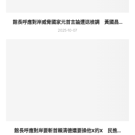
館長呼應對岸威脅國家元首言論遭送檢調 黃國昌...
2025-10-07
館長呼應對岸要斬首賴清德還要操他X的X 民進...