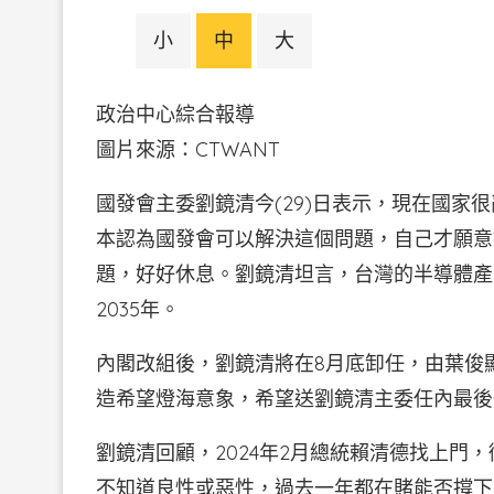
小
中
大
政治中心綜合報導
圖片來源：CTWAN
國發會主委劉鏡清今(29)日表示，現在國家
本認為國發會可以解決這個問題，自己才願意
題，好好休息。劉鏡清坦言，台灣的半導體產
2035年。
內閣改組後，劉鏡清將在8月底卸任，由葉俊
造希望燈海意象，希望送劉鏡清主委任內最後
劉鏡清回顧，2024年2月總統賴清德找上門
不知道良性或惡性，過去一年都在賭能否撐下