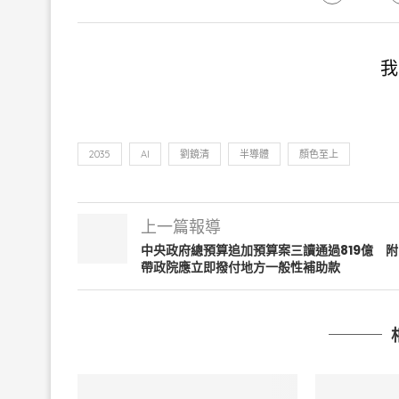
我
2035
AI
劉鏡清
半導體
顏色至上
上一篇報導
中央政府總預算追加預算案三讀通過819億 附
帶政院應立即撥付地方一般性補助款