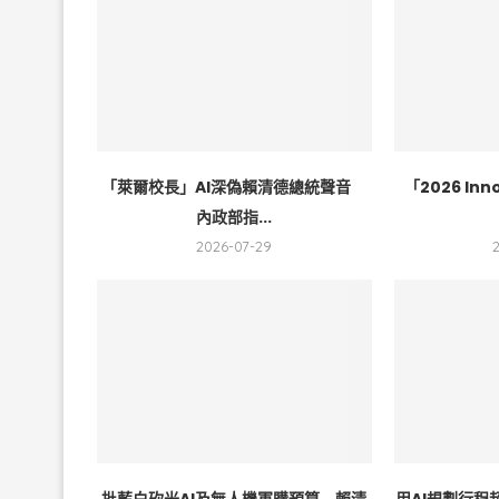
「萊爾校長」AI深偽賴清德總統聲音
「2026 I
內政部指...
2026-07-29
批藍白砍光AI及無人機軍購預算 賴清
用AI規劃行程超好