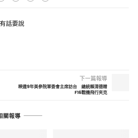
有話要說
下一篇報導
睽違9年美參院軍委會主席訪台 總統賴清德贈
F16戰機飛行夾克
相關報導