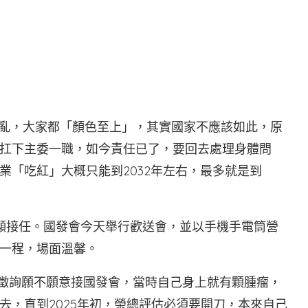
T
很亂，大家都「顏色至上」，其實國家不應該如此，原
扛下主委一職，如今責任已了，要回去處理身體問
業「吃紅」大概只能到2032年左右，最多就是到
顯接任。國發會今天舉行歡送會，並以手機手電筒營
一程，場面溫馨。
，徵詢願不願意接國發會，當時自己身上就有顆腫瘤，
去，直到2025年初，榮總評估必須要開刀，本來自己