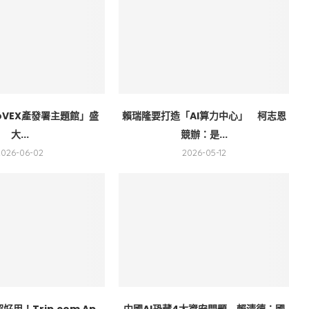
nnoVEX產發署主題館」盛
賴瑞隆要打造「AI算力中心」 柯志恩
大...
競辦：是...
2026-06-02
2026-05-12
用！Trip.com Ap...
中國AI恐藏4大資安問題 賴清德：國