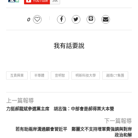
0
我有話要說
互貴興業
半導體
宣明智
明新科技大學
越南CT集團
上一篇報導
力挺郝龍斌參選黨主席 胡志強：中部會是郝得票大本營
下一篇報導
若有助兩岸溝通願會習近平 鄭麗文不支持增軍費強調與對岸
政治和解