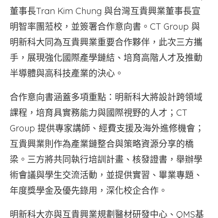
董事長Tran Kim Chung 與台灣互貴興業董事長宣
明智率團蒞校，並簽署合作意向書。CT Group 與
明新科大同為互貴興業重要合作夥伴，此次三方攜
手，展現強化國際產學鏈結、培育高階人才及推動
半導體與高科技產業的決心。
合作意向書涵蓋多項重點：明新科大將設計跨領域
課程，培育具實務能力與國際視野的人才；CT
Group 提供專家講師、經費支援及海外進修機會；
互貴興業則作為產業鏈整合與策略資源分享的橋
梁。三方將共同執行培訓計畫、核發證書，舉辦學
術會議與學生交流活動，並提供實習、畢業專題、
年度獎學金及優先錄用，深化校企合作。
明新科大亦與互貴興業規劃醫材研發中心、QMS基