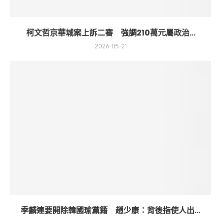
柯文哲京華城案上訴二審 強調210萬元屬政治...
2026-05-21
季麟連要開除韓國瑜黨籍 趙少康：背後指使人出...