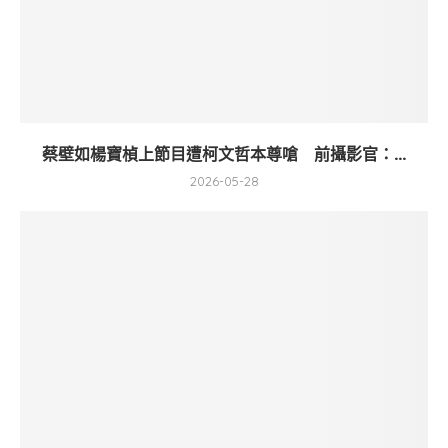
蔡壁如楊寶楨上節目遭柯文哲本尊嗆 前攝影官：...
2026-05-28