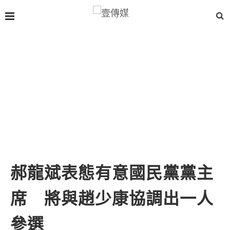
郝龍斌表態有意國民黨黨主
席 將與趙少康協調出一人
參選