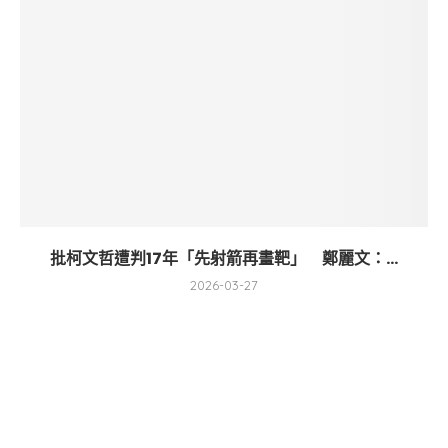
批柯文哲遭判17年「先射箭再畫靶」 鄭麗文：...
2026-03-27