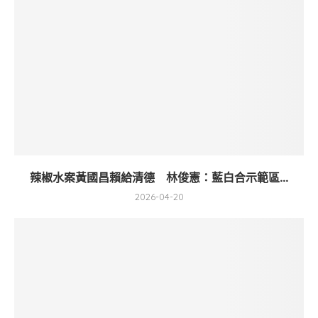
辣椒水案黃國昌賴給清德 林俊憲：藍白合示範區...
2026-04-20