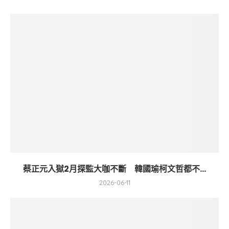
蔡正元入獄2月探監大咖不斷 韓國瑜柯文哲都不...
2026-06-11