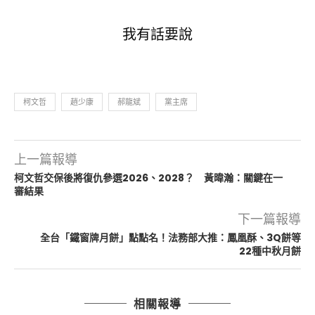
我有話要說
柯文哲
趙少康
郝龍斌
黨主席
上一篇報導
柯文哲交保後將復仇參選2026、2028？ 黃暐瀚：關鍵在一
審結果
下一篇報導
全台「鐵窗牌月餅」點點名！法務部大推：鳳凰酥、3Q餅等
22種中秋月餅
相關報導