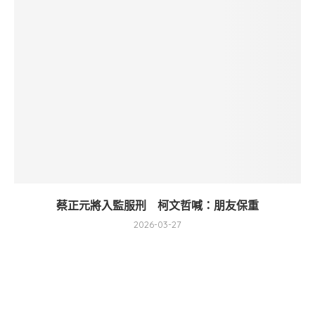
蔡正元將入監服刑 柯文哲喊：朋友保重
2026-03-27