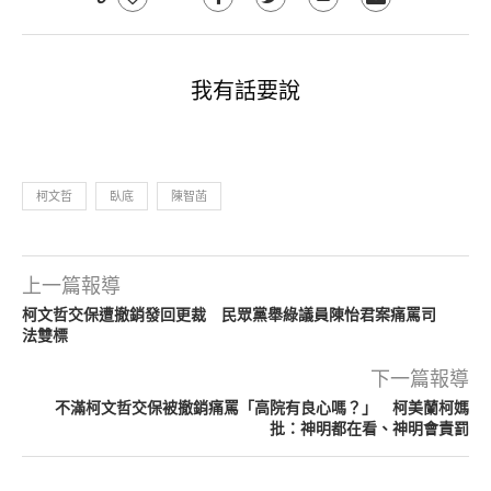
我有話要說
柯文哲
臥底
陳智菡
上一篇報導
柯文哲交保遭撤銷發回更裁 民眾黨舉綠議員陳怡君案痛罵司
法雙標
下一篇報導
不滿柯文哲交保被撤銷痛罵「高院有良心嗎？」 柯美蘭柯媽
批：神明都在看、神明會責罰