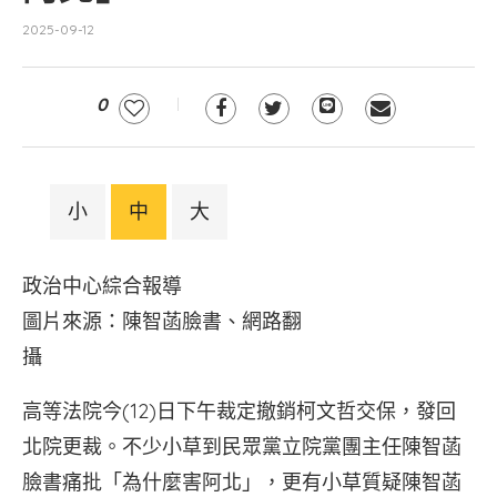
2025-09-12
0
小
中
大
政治中心綜合報導
圖片來源：陳智菡臉書、網路翻
攝
高等法院今(12)日下午裁定撤銷柯文哲交保，發回
北院更裁。不少小草到民眾黨立院黨團主任陳智菡
臉書痛批「為什麼害阿北」，更有小草質疑陳智菡