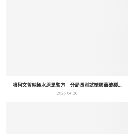
噴柯文哲辣椒水原是警方 分局長測試塑膠蓋破裂...
2026-04-20