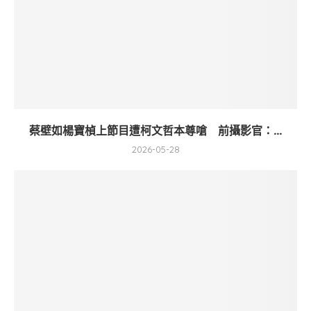
蔡壁如楊寶楨上節目遭柯文哲本尊嗆 前攝影官：...
2026-05-28