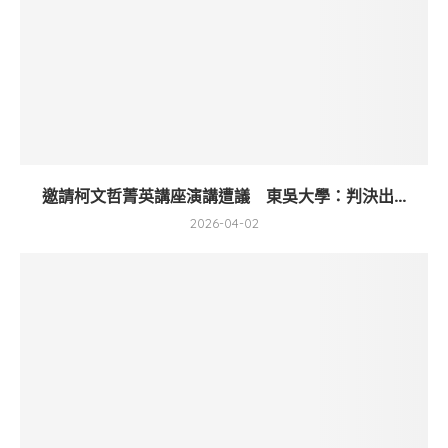
邀請柯文哲菁英講座演講遭議 東吳大學：判決出...
2026-04-02