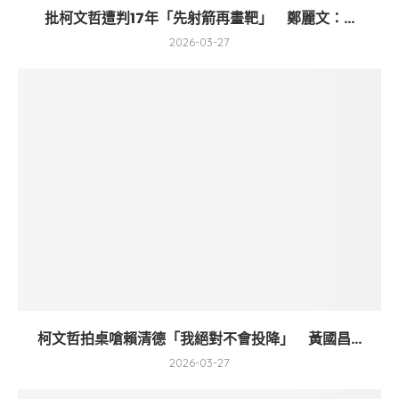
批柯文哲遭判17年「先射箭再畫靶」 鄭麗文：...
2026-03-27
柯文哲拍桌嗆賴清德「我絕對不會投降」 黃國昌...
2026-03-27