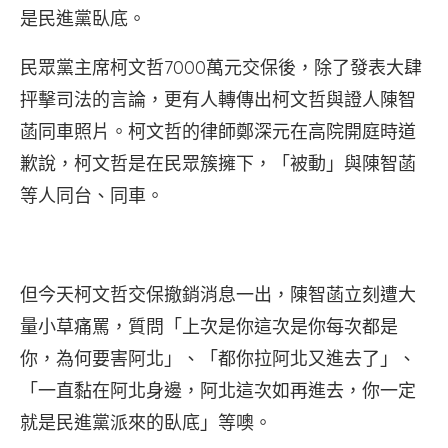
是民進黨臥底。
民眾黨主席柯文哲7000萬元交保後，除了發表大肆
抨擊司法的言論，更有人轉傳出柯文哲與證人陳智
菡同車照片。柯文哲的律師鄭深元在高院開庭時道
歉說，柯文哲是在民眾簇擁下，「被動」與陳智菡
等人同台、同車。
但今天柯文哲交保撤銷消息一出，陳智菡立刻遭大
量小草痛罵，質問「上次是你這次是你每次都是
你，為何要害阿北」、「都你拉阿北又進去了」、
「一直黏在阿北身邊，阿北這次如再進去，你一定
就是民進黨派來的臥底」等噢。