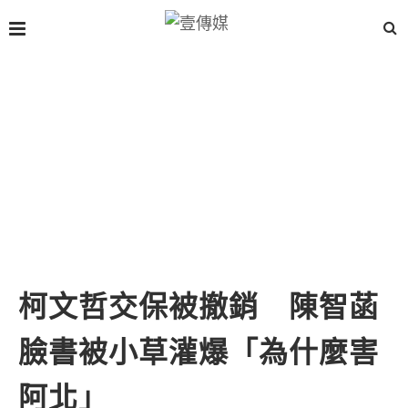
柯文哲交保被撤銷 陳智菡
臉書被小草灌爆「為什麼害
阿北」