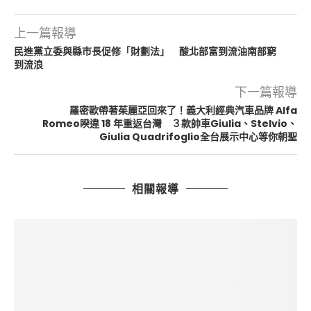
上一篇報導
民進黨立委與縣市長促修「財劃法」 酸北部富到流油南部窮
到流浪
下一篇報導
羅密歐帶著茱麗亞回來了！義大利經典汽車品牌 Alfa
Romeo睽違 18 年重返台灣 ３款帥車Giulia、Stelvio、
Giulia Quadrifoglio全台展示中心等你朝聖
相關報導