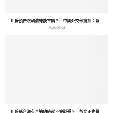
川普預告跟賴清德談軍購？ 中國外交部痛批：堅...
2026-05-21
川普稱台灣有合適總統就不會戰爭？ 彭文正也舉...