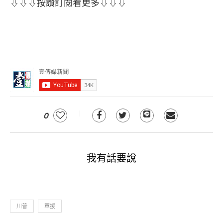
⇩⇩⇩按讚訂閱看更多⇩⇩⇩
0
我有話要說
川普
軍援