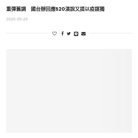
重彈舊調 國台辦回應520演說又提以疫謀獨
2020-05-20