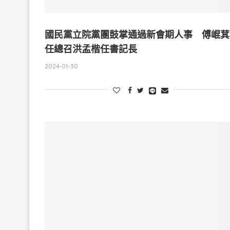
國民黨立院黨團鼓掌通過新會期人事 傅崐萁
任總召洪孟楷任書記長
2024-01-30