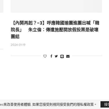
【內鬨再起？-3】呼應韓國瑜團進團出喊「韓
院長」 朱立倫：傳遭施壓開放假投票是破壞
團結
2024-01-19
限公司 版權所有，非經授權，不得轉載 All Right Reserved.
Yi Media Inc.
電話：02
kies來改善使用者體驗, 如果您接受則視同接受我們的隱私權政策。
接