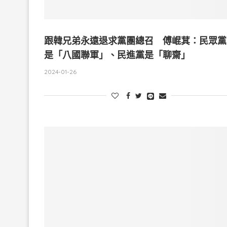
跟韓兄弟永遠退求黨團總召 傅崐萁：民眾黨
是「八國聯軍」、民進黨是「聊齋」
2024-01-26