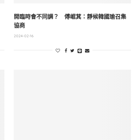
開臨時會不同調？ 傅崐萁：靜候韓國瑜召集
協商
2024-02-16