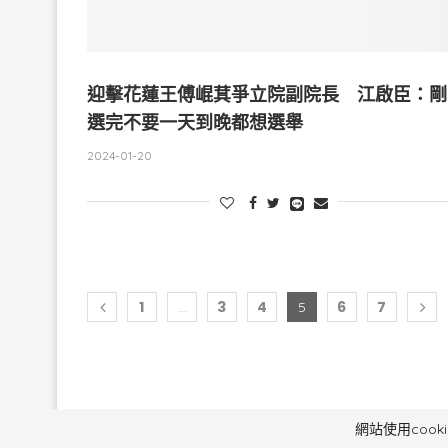
迎擊花蓮王傅崐萁爭立院副院長 江啟臣：剛
選完不要一天到晚都想選舉
2024-01-20
1
3
4
6
7
...
5
毅傳媒控股股份有
網站使用coo