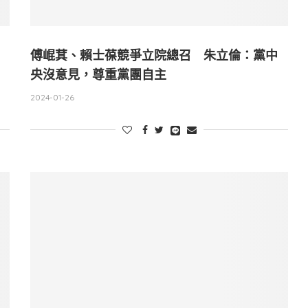
傅崐萁、賴士葆競爭立院總召 朱立倫：黨中
央沒意見，尊重黨團自主
2024-01-26