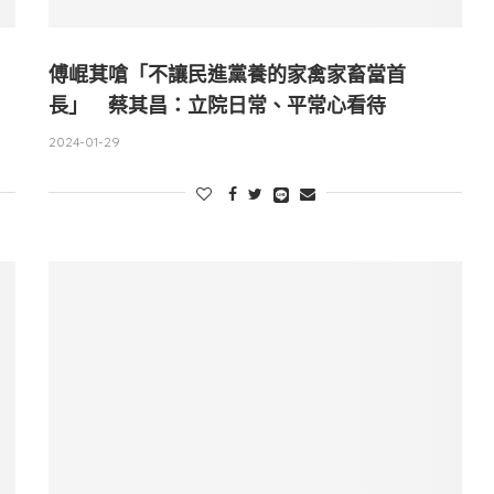
傅崐萁嗆「不讓民進黨養的家禽家畜當首
長」 蔡其昌：立院日常、平常心看待
2024-01-29