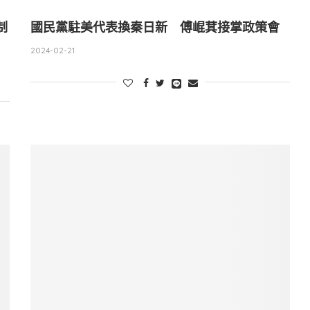
制
國民黨駐美代表換秦日新 傅崐萁接掌政策會
2024-02-21