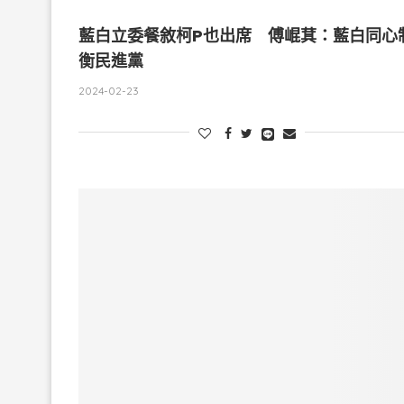
藍白立委餐敘柯P也出席 傅崐萁：藍白同心
衡民進黨
2024-02-23