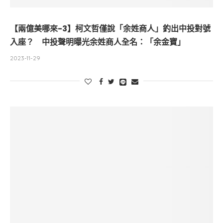
【兩億美哪來-3】柯文哲僅說「余姓商人」釣出中投對號
入座？ 中投聲明曝光余姓商人全名：「余金寶」
2023-11-29