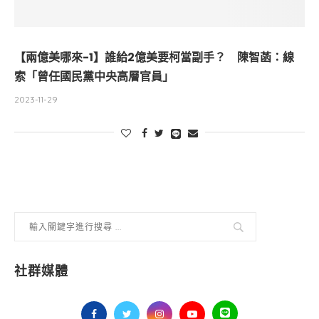
【兩億美哪來-1】誰給2億美要柯當副手？ 陳智菡：線
索「曾任國民黨中央高層官員」
2023-11-29
社群媒體