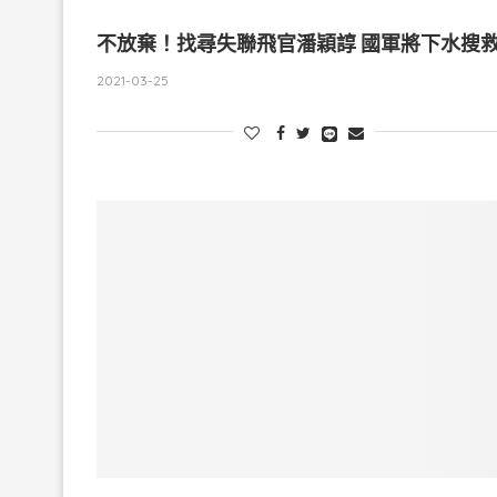
不放棄！找尋失聯飛官潘穎諄 國軍將下水搜
2021-03-25