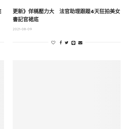
院
更新》佯稱壓力大 法官助理跟蹤4天狂拍美女
書記官裙底
2021-08-09