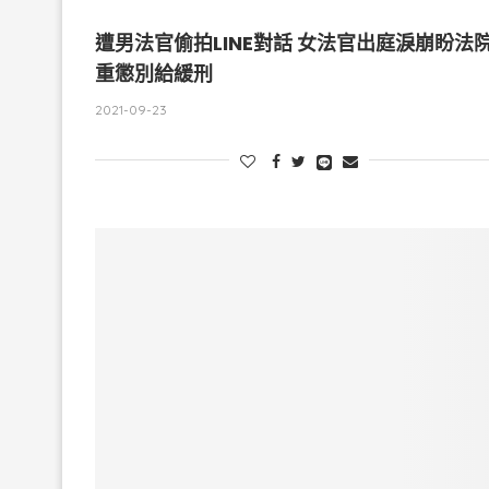
遭男法官偷拍LINE對話 女法官出庭淚崩盼法
重懲別給緩刑
2021-09-23