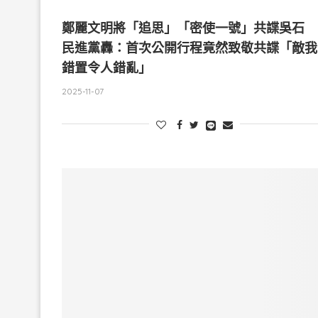
鄭麗文明將「追思」「密使一號」共諜吳石
民進黨轟：首次公開行程竟然致敬共諜「敵我
錯置令人錯亂」
2025-11-07