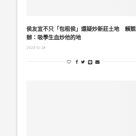
侯友宜不只「包租侯」還疑炒新莊土地 賴競
辦：吸學生血炒他的地
2023-12-28