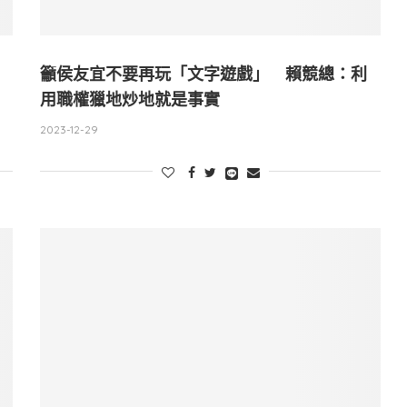
籲侯友宜不要再玩「文字遊戲」 賴競總：利
用職權獵地炒地就是事實
2023-12-29