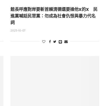
館長呼應對岸要斬首賴清德還要操他X的X 民
進黨喊話民眾黨：勿成為社會仇恨與暴力代名
詞
2025-10-07