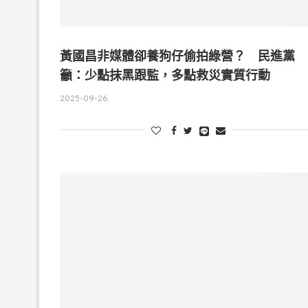
黃國昌非媒體卻養狗仔偷拍綠營？ 民進黨
籲：少點抹黑跟監，多點救災實質行動
2025-09-26