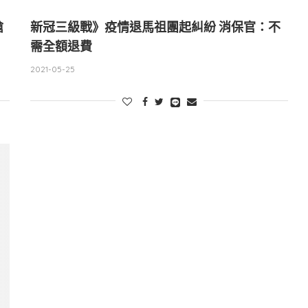
搶
新冠三級戰》疫情退馬祖團起糾紛 消保官：不
需全額退費
2021-05-25