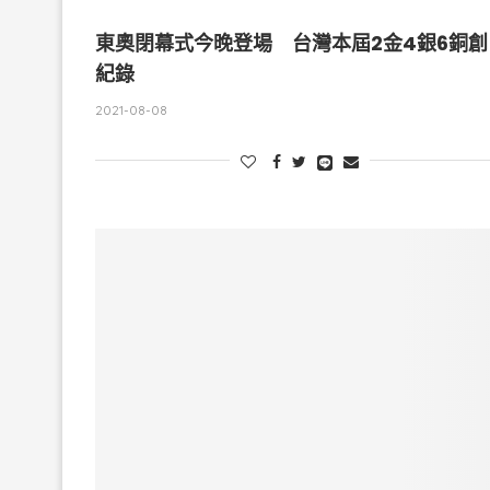
東奧閉幕式今晚登場 台灣本屆2金4銀6銅創
紀錄
2021-08-08