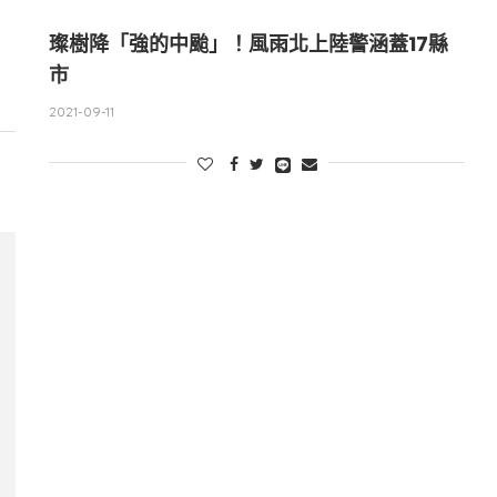
璨樹降「強的中颱」！風雨北上陸警涵蓋17縣
市
2021-09-11