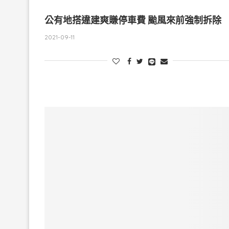
公有地搭違建爽賺停車費 颱風來前強制拆除
2021-09-11