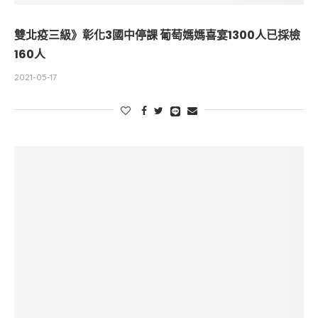
雙北疫三級》彰化3國中停課 葡萄媽媽喜宴1300人已採檢
160人
2021-05-17