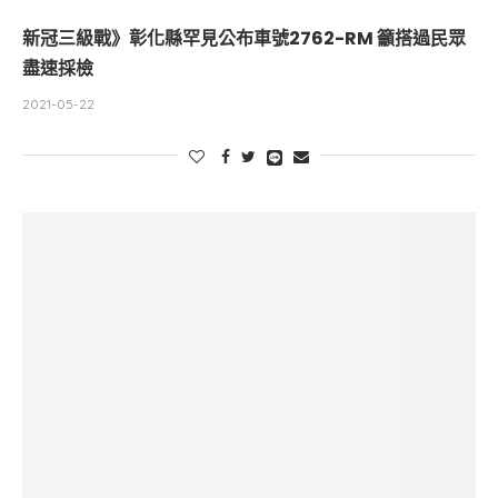
新冠三級戰》彰化縣罕見公布車號2762-RM 籲搭過民眾
盡速採檢
2021-05-22