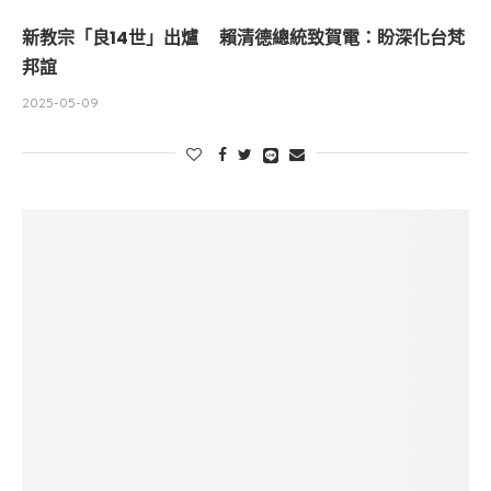
新教宗「良14世」出爐 賴清德總統致賀電：盼深化台梵
邦誼
2025-05-09