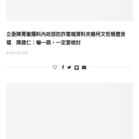
立委陳菁徽爆料內政部防詐雲端資料夾雜柯文哲競選音
檔 陳建仁：嚇一跳，一定要檢討
2024-03-09