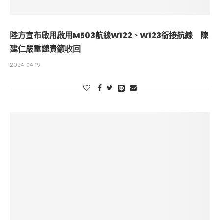
陸方宣布啟用啟用M503航線W122、W123銜接航線 陳
建仁嚴重譴責籲收回
2024-04-19