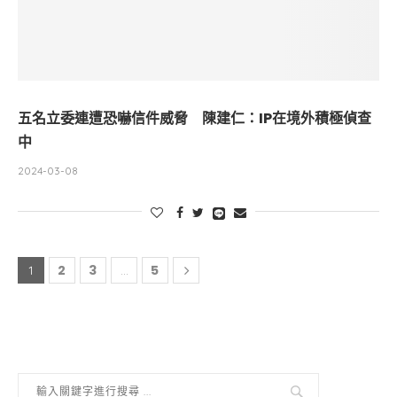
五名立委連遭恐嚇信件威脅 陳建仁：IP在境外積極偵查
中
2024-03-08
2
3
5
1
...