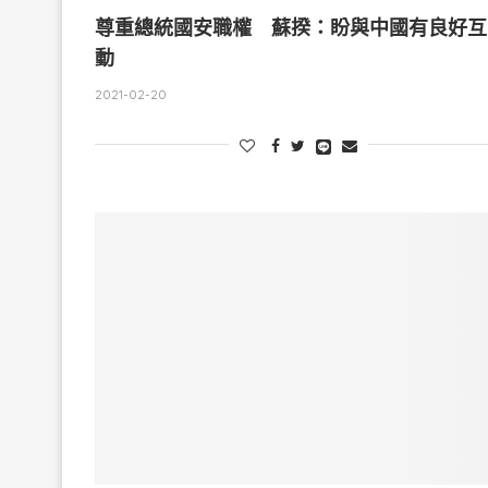
尊重總統國安職權 蘇揆：盼與中國有良好互
動
2021-02-20