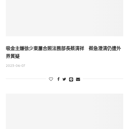
吸金主嫌徐少東屢合照法務部長蔡清祥 蔡急澄清仍遭外
界質疑
2023-06-07