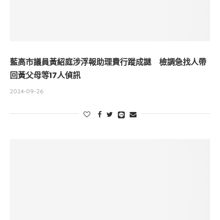
藍高市議員黃紹庭涉浮報助理費行蹤成謎 檢調急找人帶
回黃父母等17人偵訊
2024-09-26