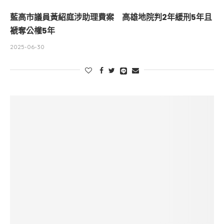
藍高市議員黃紹庭涉助理費案 高雄地院判2年緩刑5年且
褫奪公權5年
2025-06-30