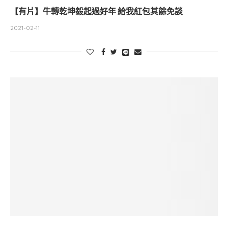
【有片】牛轉乾坤毅起過好年 給我紅包其餘免談
2021-02-11