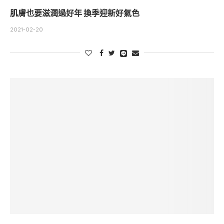
肌膚也要滋潤過好年 換季迎新好氣色
2021-02-20