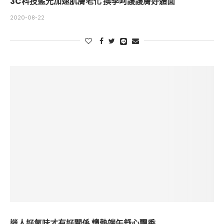
3C科技藍光加速肌膚老化 換季呵護護膚好體面
2020-08-22
迷人好氣味才有好關係 燠熱端午舒心飄香