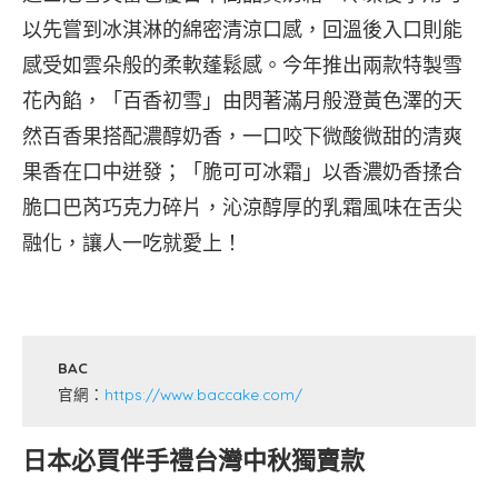
以先嘗到冰淇淋的綿密清涼口感，回溫後入口則能
感受如雲朵般的柔軟蓬鬆感。今年推出兩款特製雪
花內餡，「百香初雪」由閃著滿月般澄黃色澤的天
然百香果搭配濃醇奶香，一口咬下微酸微甜的清爽
果香在口中迸發；「脆可可冰霜」以香濃奶香揉合
脆口巴芮巧克力碎片，沁涼醇厚的乳霜風味在舌尖
融化，讓人一吃就愛上！
BAC
官網：
https://www.baccake.com/
日本必買伴手禮台灣中秋獨賣款