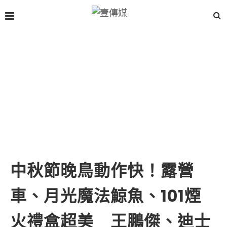
中秋節晚鳥動作快！露營
車、月光魔法鯨魚、101煙
火禮盒超美 王鵬傑、迪士