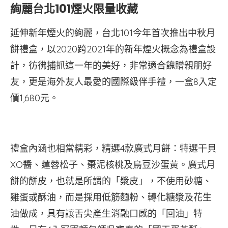
絢麗台北101煙火限量收藏
延伸新年煙火的絢麗，台北101今年首次推出中秋月
餅禮盒，以2020跨2021年的新年煙火概念為禮盒設
計，彷彿捕抓這一年的美好，非常適合餽贈親朋好
友，更是海外友人最愛的國際級伴手禮，一盒8入定
價1,680元。
禮盒內涵也相當精彩，精選4款廣式月餅：特選干貝
XO醬、蓮蓉松子、棗泥核桃及烏豆沙蛋黃。廣式月
餅的餅皮，也就是所謂的「漿皮」，不使用砂糖、
雞蛋或酥油，而是採用低筋麵粉、轉化糖漿及花生
油做成，具有讓舌尖產生消融口感的「回油」特