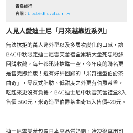
青鳥旅行
官網：
bluebirdtravel.com.tw
人見人愛迪士尼「月來越靠近系列」
無法抗拒的萬人迷外型以及多層次變化的口感，讓
BAC中秋限定迪士尼雪芙蕾禮盒累積大量死忠粉絲
回購收藏，每年都迅速搶購一空，今年度的聯名更
是售完即絕版！還有好評回歸的「米奇造型伯爵茶
曲奇」，零反式脂肪、低甜度之外更有伯爵茶香，
吃起來更沒有負擔。BAC迪士尼中秋雪芙蕾禮盒8入
售價 580元，米奇造型伯爵茶曲奇15入售價420元。
迪士尼雪芙蕾包覆日本高品質奶霜，冷凍後享用可