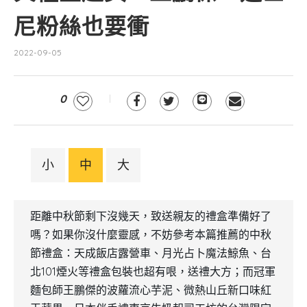
尼粉絲也要衝
2022-09-05
0
小
中
大
距離中秋節剩下沒幾天，致送親友的禮盒準備好了
嗎？如果你沒什麼靈感，不妨參考本篇推薦的中秋
節禮盒：天成飯店露營車、月光占卜魔法鯨魚、台
北101煙火等禮盒包裝也超有哏，送禮大方；而冠軍
麵包師王鵬傑的波蘿流心芋泥、微熱山丘新口味紅