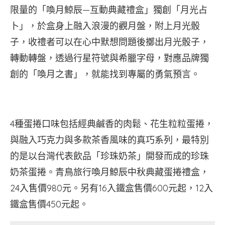
限量的「喚月鯨辰—互動典藏禮盒」獨創「月光占
卜」，於盒身上融入浪漫的觀月盤，附上月光骰
子，收禮者可以在心中默想問題後擲出月光骰子，
轉動轉盤，透過行星符號與希臘字母，對應品牌獨
創的「喚月之書」，就能找到專屬的勇氣預言。
4種蛋捲口味包括經典鹹香的肉鬆、花生粒粒蛋捲，
與融入巧克力與多款茶香風味的真巧系列，最特別
的是以台灣代表飲品「珍珠奶茶」開發而成的珍珠
奶茶蛋捲。青鳥旅行喚月鯨辰中秋典藏蛋捲禮盒，
24入售價980元。另有16入鐵盒售價600元起，12入
鐵盒售價450元起。