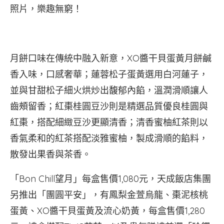
照片，樂趣無窮！
月餅口味在傳統中融入新意，XO醬干貝蛋黃月餅鹹
香入味，口感奢華；蓮蓉松子蛋黃選用白河蓮子，
並與甘甜松子細火烘炒出馥郁內餡，溫潤滑順讓人
齒頰留香；紅棗桂圓豆沙則是精選品質優良桂圓與
紅棗，搭配細緻豆沙更顯清香；清香蜜柚紅茶則以
香氣柔和的紅茶搭配淡雅蜜柚，製成滑順的餡料，
散發出果香與茶香。
「Bon Chill望月」每盒售價1,080元，天成飯店集團
另推出「團圓平安」，有鳳梨金萱烏龍、棗泥核桃
蛋黃、XO醬干貝蛋黃及流心奶黃，每盒售價1,280