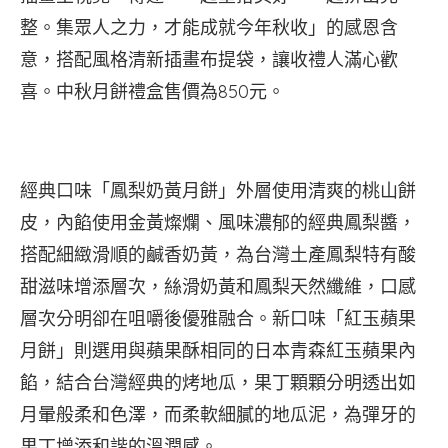
整。集眾人之力，才能成就今年秋收」的感恩含
意，搭配風格清新插畫布提袋，讓收禮人滿心歡
喜。中秋月餅禮盒售價為850元。
經典口味「鳳梨奶黃月餅」外層使用清爽的桃山餅
皮，內餡使用金黃燦爛、風味濃郁的經典鳳梨醬，
搭配細緻滑順的鹹香奶黃，為台灣土產鳳梨特有酸
甜滋味增添層次，絲滑奶黃和鳳梨天然纖維，口感
層次分明卻在咀嚼後優雅融合。新口味「紅玉蘋果
月餅」則選用與蘋果酥相同的日本青森紅玉蘋果內
餡，結合台灣經典的烤地瓜，果丁顆顆分明透出如
月暈般柔和色澤，而柔軟細膩的地瓜泥，為彈牙的
果丁增添和諧的溫潤感。