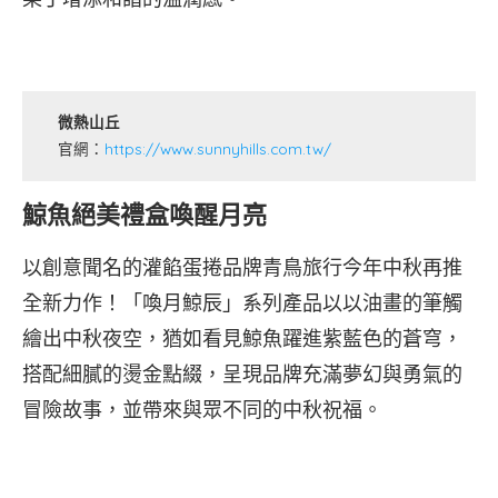
微熱山丘
官網：
https://www.sunnyhills.com.tw/
鯨魚絕美禮盒喚醒月亮
以創意聞名的灌餡蛋捲品牌青鳥旅行今年中秋再推
全新力作！「喚月鯨辰」系列產品以以油畫的筆觸
繪出中秋夜空，猶如看見鯨魚躍進紫藍色的蒼穹，
搭配細膩的燙金點綴，呈現品牌充滿夢幻與勇氣的
冒險故事，並帶來與眾不同的中秋祝福。