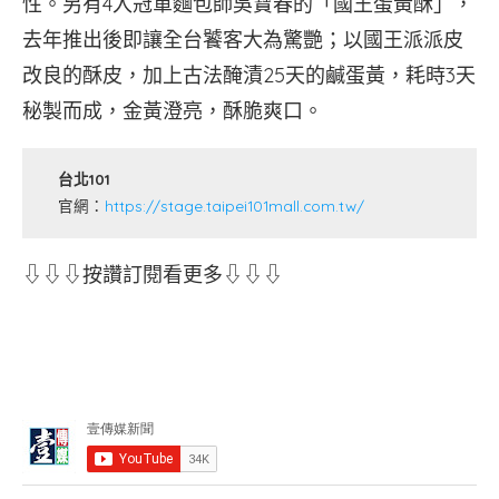
性。另有4入冠軍麵包師吳寶春的「國王蛋黃酥」，
去年推出後即讓全台饕客大為驚艷；以國王派派皮
改良的酥皮，加上古法醃漬25天的鹹蛋黃，耗時3天
秘製而成，金黃澄亮，酥脆爽口。
台北101
官網：
https://stage.taipei101mall.com.tw/
⇩⇩⇩按讚訂閱看更多⇩⇩⇩