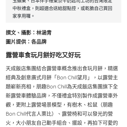
玉蘋果、日本伴手禮東京牛奶起司工坊的台灣限定
中秋禮盒，則超適合送給甜點控，或乾脆自己買回
家享用囉。
撰文、攝影：林涵青
圖片提供：各品牌
露營車食玩月餅好吃又好玩
天成飯店集團結合露營車概念推出食玩月餅，精選
經典及創意廣式月餅「Bon Chill望月」，以露營主
題嶄新亮相，朋趣Bon Chill為天成飯店集團旗下全
新露營車體驗品牌，不僅禮盒特別製作成露營車外
觀，更附上露營場景模型，有樹木、松鼠（朋趣
Bon Chill代言人栗比）、露營椅和可以發光的營
火，大小朋友自己動手組合、擺設，再拍下可愛的