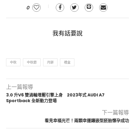
0
我有話要說
中秋
中秋節
月餅
禮盒
上一篇報導
3.0 升V6 雙渦輪增壓引擎上身 2023年式 AUDI A7
Sportback 全新動力登場
下一篇報導
看見幸福光芒！兩顆幸運鑲嵌型胚胎懷孕成功