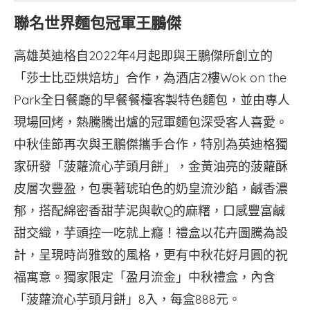
聯名世界麵包冠軍王鵬傑
高雄英迪格自2022年4月起即與王鵬傑所創立的
「莎士比亞烘焙坊」合作，為酒店2樓Wok on the
Park全日餐廳的早餐餐檯客製特色麵包，並由專人
現場回烤，熱騰騰出爐的冠軍麵包深受客人喜愛。
中秋佳節再次與王鵬傑攜手合作，特別為英迪格獨
家研發「菠蘿流心芋頭月餅」，金黃油亮的菠蘿酥
皮層次豐盈，包裹著琥珀色的奶皇流沙餡，鹹香濃
郁，搭配綿密香甜芋泥與軟Q的麻糬，口感豐富鹹
甜交織，芋頭控一吃就上癮！禮盒以花卉圖騰為設
計，呈現時尚雅致的風格，更有中秋花好月圓的祝
福寓意。獨家限定「盈月流金」中秋禮盒，內含
「菠蘿流心芋頭月餅」8入，每盒888元。