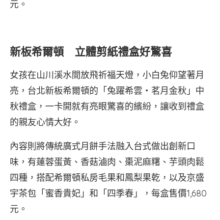
元。
新板希爾頓 立體剪紙禮盒好驚喜
女孩在山川溪水間放飛祈福天燈，小白兔仰望著月
亮，台北新板希爾頓的「兔躍希雲‧茗月金秋」中
秋禮盒，一卡開就有亮眼驚喜的繽紛，讓收到禮盒
的親友心情大好。
內容則將傳統廣式月餅手法融入台式做出創新口
味，有蓮蓉蛋黃、香菇滷肉、棗泥麻糬、芋頭肉鬆
四種，搭配希爾頓私房毛果和鳳梨果乾，以及京盛
宇茶包「蜜香貴妃」和「四季春」，每盒售價1,680
元。