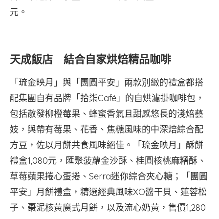
元。
天成飯店 結合自家烘焙精品咖啡
「琉金映月」與「團圓平安」兩款別緻的禮盒都搭
配集團自有品牌「拾柒Café」的自烘濾掛咖啡包，
包括散發柳橙莓果、蜂蜜香氣且甜感悠長的淺焙藝
妓，與帶有莓果、花香、焦糖風味的中深焙綜合配
方豆，佐以月餅共食風味絕佳。「琉金映月」酥餅
禮盒1,080元，匯聚菠蘿金沙酥、桂圓核桃麻糬酥、
草莓蘋果捲心蛋捲、Serra迷你綜合夾心糖；「團圓
平安」月餅禮盒，精選經典風味XO醬干貝、蓮蓉松
子、棗泥核黃廣式月餅，以及流心奶黃，售價1,280