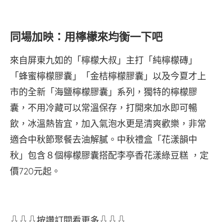
同場加映：用檸檬來均衡一下吧
來自屏東九如的「檸檬大叔」主打「純檸檬磚」
「蜂蜜檸檬膠囊」「金桔檸檬膠囊」以及今夏才上
市的全新「海鹽檸檬膠囊」系列，獨特的檸檬膠
囊，不用冷藏可以常溫保存，打開來加水即可暢
飲，冰溫熱皆宜，加入氣泡水更是清爽歡樂，非常
適合中秋節聚餐去油解膩。中秋禮盒「花漾韻中
秋」包含８個檸檬膠囊搭配李亭香花漾綠豆糕 ，定
價720元起。
⇩⇩⇩按讚訂閱看更多⇩⇩⇩