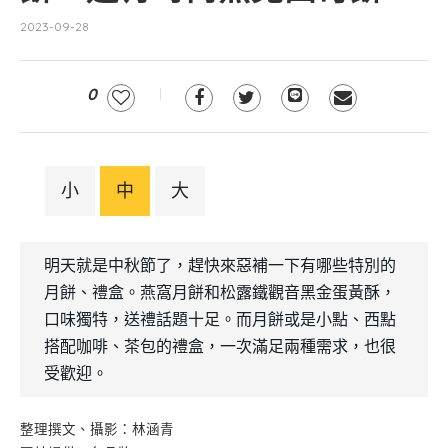
2023-09-28
0
小
中
大
明天就是中秋節了，趕快來惡補一下有哪些特別的
月餅、禮盒。燕窩月餅和松露鐵觀音黑金蛋黃酥，
口味獨特，送禮話題十足。而月餅或是小點、西點
搭配咖啡、茶包的禮盒，一次滿足兩種需求，也很
受歡迎。
整理撰文、攝影：林涵青