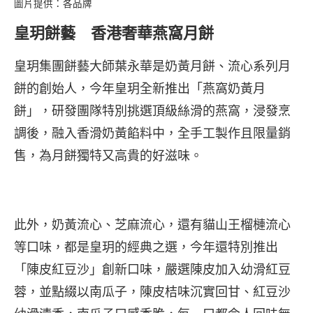
圖片提供：各品牌
皇玥餅藝 香港奢華燕窩月餅
皇玥集團餅藝大師葉永華是奶黃月餅、流心系列月
餅的創始人，今年皇玥全新推出「燕窩奶黃月
餅」，研發團隊特別挑選頂級絲滑的燕窩，浸發烹
調後，融入香滑奶黃餡料中，全手工製作且限量銷
售，為月餅獨特又高貴的好滋味。
此外，奶黃流心、芝麻流心，還有貓山王榴槤流心
等口味，都是皇玥的經典之選，今年還特別推出
「陳皮紅豆沙」創新口味，嚴選陳皮加入幼滑紅豆
蓉，並點綴以南瓜子，陳皮桔味沉實回甘、紅豆沙