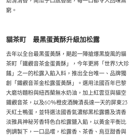
幼滑清香，南瓜子口感香脆，每一口都令人回味無
窮。
貓茶町 最黑蛋黃酥升級加松露
去年以全台最黑蛋黃酥，颳起一陣搶爆黑旋風的貓
茶町「鐵觀音茶金蛋黃酥」，今年更將「世界3大珍
饈」之一的松露入餡入料，推出全台唯一、品牌獨
創「鐵觀音茶金松露蛋黃酥」。選用法國百年巴黎
大磨坊麵粉與紐西蘭無水奶油，加上紅雲豆與貓空
鐵觀音茶，以及60％橙皮酒醃漬長達一天的屏東23
天紅土鴨蛋，並特選法國香氣濃郁黑松露醬及清香
淡雅具神秘芳香特色白松露鹽入餡，以黃金平衡比
例調製下，一口品嚐，松露香、茶香、烏豆甜香與