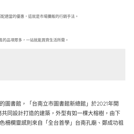
搭配適當的優惠，這就是市場攤販的行銷手法。
售的品項眾多，一站就能買齊生活所需。
的圖書館，「台南立市圖書館新總館」於2021年開
事務共同設計打造的建築，外型有如一棵大榕樹，由下
色柵欄靈感則來自「全台首學」台南孔廟、鄭成功祖