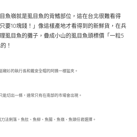
目魚嶺就是虱目魚的背鰭部位，這在台北很難看得
只要10塊錢！」像這樣產地才看得到的新鮮貨，在兵
理虱目魚的攤子，疊成小山的虱目魚頭標價「一粒5
元的！
挺襯衫的執行長和戴安全帽的阿姨一樣猛夾。
只能切出一條，通常只有在南部的市場會出現。
個刀法俐落，魚肚、魚柳、魚腸、魚嶺、魚頭任君選擇。