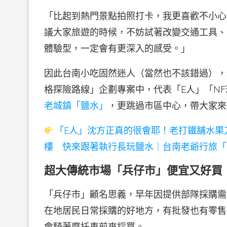
「比起到熱門景點拍照打卡，我更喜歡不小心
議大家旅遊的時候，不妨試著改變交通工具、
體驗型，一定會有更深入的感受。」
因此台南小吃固然迷人（當然也不該錯過），但
格探險路線」企劃專案中，代表「E人」「N
老城鎮「鹽水」
，更跳過市區中心，帶大家來
「E人」沈方正真的很會耶！老打鐵舖水果
樓 快來跟著執行長玩鹽水｜台南老爺行旅「M
超大傳統市場「兵仔市」便宜又好買
「兵仔市」顧名思義，早年因提供部隊採購需
在地居民日常採購的好地方，有批發也有零售
會騎著摩托車前來採買。