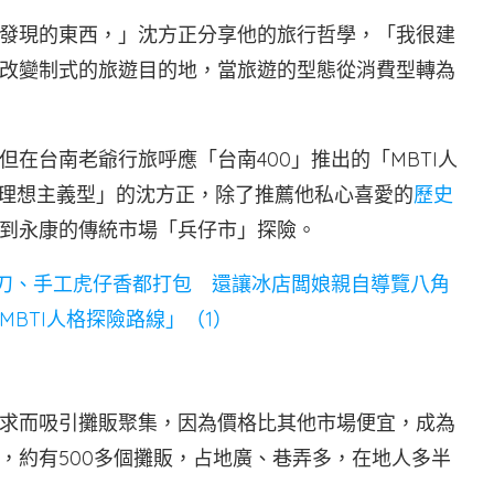
發現的東西，」沈方正分享他的旅行哲學，「我很建
改變制式的旅遊目的地，當旅遊的型態從消費型轉為
在台南老爺行旅呼應「台南400」推出的「MBTI人
F理想主義型」的沈方正，除了推薦他私心喜愛的
歷史
到永康的傳統市場「兵仔市」探險。
刀、手工虎仔香都打包 還讓冰店闆娘親自導覽八角
BTI人格探險路線」（1）
求而吸引攤販聚集，因為價格比其他市場便宜，成為
，約有500多個攤販，占地廣、巷弄多，在地人多半