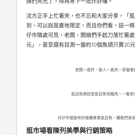
姨們夾光了，得再等下一批炸好囉。
沈方正手上忙著夾，也不忘和大家分享，「虱
到，可以說是產地限定，而且你們看，這一條
仔市隨處可見，老闆、闆娘們手起刀落忙著處
元」，甚至還有目測一盤約10個魚頭只賣20
老闆一直炸、客人一直夾，穿著筆
虱目魚嶺就是虱目魚背鰭肉，一隻魚
兵仔市裡面有好幾攤專賣虱目魚，攤販們各
逛市場看陳列美學與行銷策略