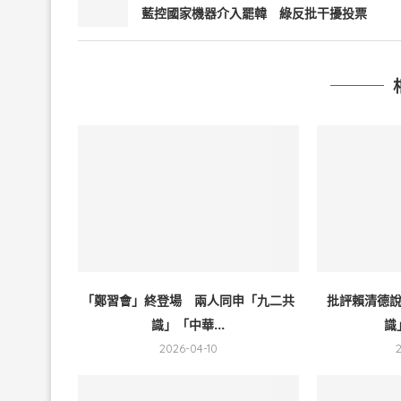
藍控國家機器介入罷韓 綠反批干擾投票
「鄭習會」終登場 兩人同申「九二共
批評賴清德
識」「中華...
識
2026-04-10