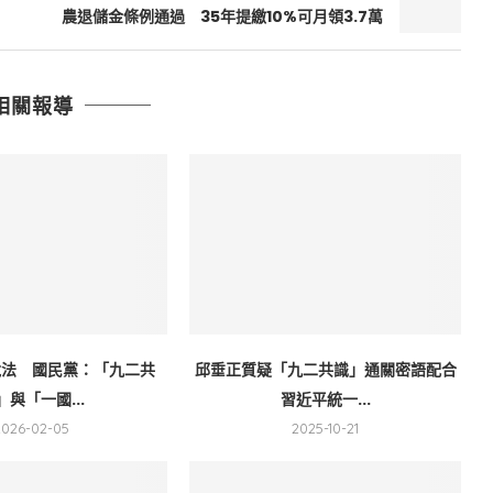
農退儲金條例通過 35年提繳10%可月領3.7萬
相關報導
說法 國民黨：「九二共
邱垂正質疑「九二共識」通關密語配合
」與「一國...
習近平統一...
2026-02-05
2025-10-21