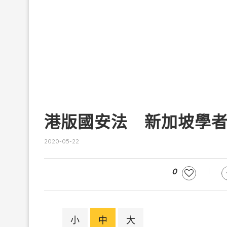
港版國安法 新加坡學
2020-05-22
0
小
中
大