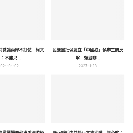
共識讓兩岸不打仗 柯文
民進黨批侯友宜「中國狼」侯辦三問反
：不能只...
擊 賴競辦...
2024-04-02
2023-11-28
進黨鬧場要他揹游圈游過
嚴正喊話中共停止文攻武嚇 郭台銘：