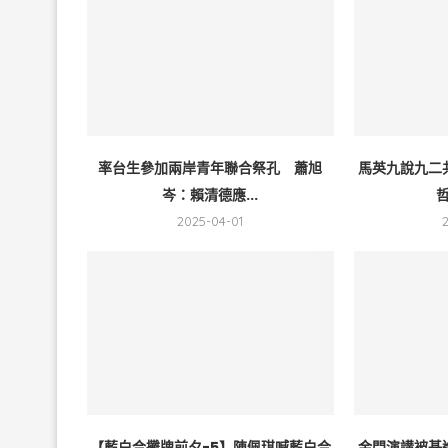
率台生參加兩岸青年聯合祭孔 蕭旭
馬英九說九二
岑：賴清德應...
哲
2025-04-01
【藍白合攤牌前夕-5】陳佩琪喊藍白合
金門演講被基