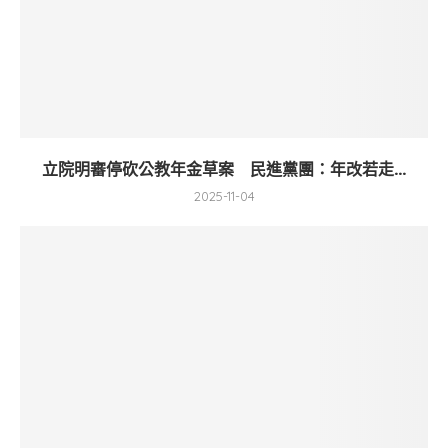
立院明審停砍公教年金草案 民進黨團：年改若走...
2025-11-04