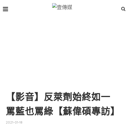
【影音】反萊劑始終如一
罵藍也罵綠【蘇偉碩專訪】
2021-01-18