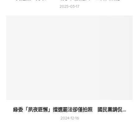
2025-03-17
綠委「夙夜匪懈」擋選罷法卻僅拍照 國民黨調侃...
2024-12-16