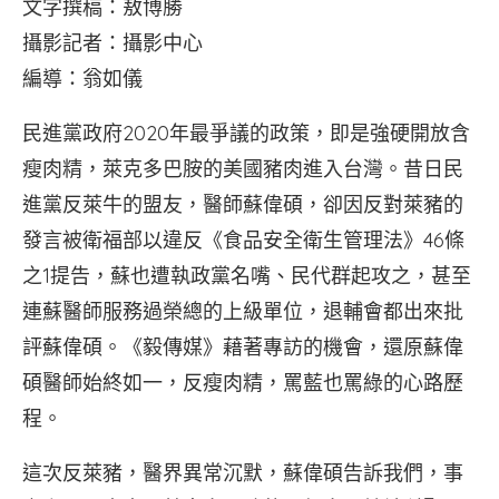
文字撰稿：敖博勝
攝影記者：攝影中心
編導：翁如儀
民進黨政府2020年最爭議的政策，即是強硬開放含
瘦肉精，萊克多巴胺的美國豬肉進入台灣。昔日民
進黨反萊牛的盟友，醫師蘇偉碩，卻因反對萊豬的
發言被衛福部以違反《食品安全衛生管理法》46條
之1提告，蘇也遭執政黨名嘴、民代群起攻之，甚至
連蘇醫師服務過榮總的上級單位，退輔會都出來批
評蘇偉碩。《毅傳媒》藉著專訪的機會，還原蘇偉
碩醫師始終如一，反瘦肉精，罵藍也罵綠的心路歷
程。
這次反萊豬，醫界異常沉默，蘇偉碩告訴我們，事