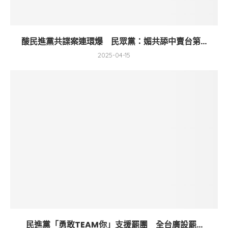
酸民進黨共諜案連環爆 民眾黨：媚共舔中賣台第...
2025-04-15
民進黨「勇敢TEAM你」支援罷團 全台廣設罷...