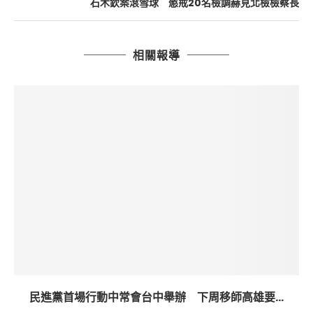
石木欽案滾雪球 懲戒20名檢調赫見北檢檢察長
相關報導
民進黨首場行動中常會台中舉辦 下周移師高雄要...