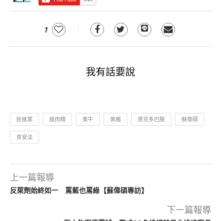
1
我有話要說
民進黨
瘦肉精
美牛
美豬
萊克多巴胺
蘇偉碩
食安法
上一篇報導
反萊劑始終如一 罵藍也罵綠【蘇偉碩專訪】
下一篇報導