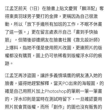
江孟芝前天（1日）在臉書上貼文慶賀「麟洋配」奪
得東奧羽球男子雙打的金牌，更稱因為自己很激
動，所以「放下手邊所有加班的工作，不眠不休畫
了這一張。」更在留言處表示自己「畫到手快抽
筋」，但隨後卻遭網友在臉書社團《靠北設計師》
上爆料，指她不僅是使用照片改圖，更連照片的版
權都沒有購買，圖上仍可依稀看到版權浮水印的痕
跡。
江孟芝再涉盜圖，讓許多義憤填膺的網友湧入她的
臉書，逼得她趕緊解釋，當天PO出來的海報圖，的
確是自己用照片加上Photoshop的筆刷一筆一筆畫
的，浮水印則是當時在測試時留下，一旦確認要用
照片就會買版權，而所「創作」的圖也沒有販售的