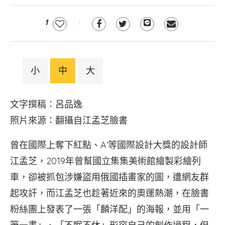
1
小
中
大
文字撰稿：呂品逸
照片來源：翻攝自江孟芝臉書
曾在國際上奪下紅點、A’等國際設計大獎的設計師
江孟芝，2019年曾幫國立集集美術館繪製彩繪列
車，卻被抓包涉嫌盜用俄國插畫家的圖，遭網友群
起攻訐，而江孟芝也趁著近來的奧運熱潮，在臉書
粉絲團上發表了一張「麟洋配」的海報，並用「一