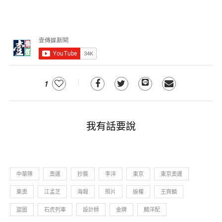
1
我有話要說
中華隊
奧運
抄襲
李洋
東京
東京奧運
東奧
江孟芝
海報
照片
版權
王齊麟
盜圖
石虎列車
設計師
金牌
麟洋配