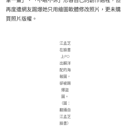
筆一畫」、「不眠不休」形容自己的創作過程，但
再度遭網友踢爆她只用繪圖軟體修改照片，更未購
買照片版權。
江孟芝
在臉書
上PO
出麟洋
配的海
報圖，
卻被踢
爆盜
圖。
（圖：
翻攝自
江孟芝
臉書）