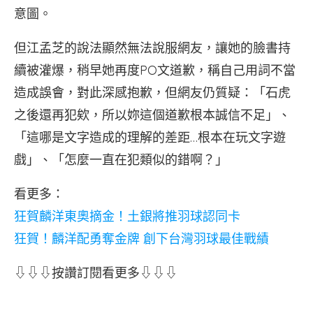
意圖。
但江孟芝的說法顯然無法說服網友，讓她的臉書持
續被灌爆，稍早她再度PO文道歉，稱自己用詞不當
造成誤會，對此深感抱歉，但網友仍質疑：「石虎
之後還再犯欸，所以妳這個道歉根本誠信不足」、
「這哪是文字造成的理解的差距…根本在玩文字遊
戲」、「怎麼一直在犯類似的錯啊？」
看更多：
狂賀麟洋東奧摘金！土銀將推羽球認同卡
狂賀！麟洋配勇奪金牌 創下台灣羽球最佳戰績
⇩⇩⇩按讚訂閱看更多⇩⇩⇩