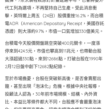
撼彈，7奈米製程較原訂計畫延遲半年，也會將委外
代工列為選項，不再堅持自己生產。受此消息衝
擊，英特爾上周五（24日）股價重挫16.2%，而台積
電ADR（American Depositary Receipt，美國存託
憑證）則大漲約9.7%，市值一口氣增加330億美元。
台積電今天股價開盤跳空突破400元關卡，一度漲
停來到424.5元，市值也攀高到11兆元，也帶動台股
大漲超過330點，來到12686點，打破台股在1990年
2月12日盤中創下12682點紀錄。
至於市場擔憂，台股在突破新高後，是否會賣壓出
籠，甚至出現「泡沫化」危機。根據中央社報導，
投顧法人認為，30年前市場規模、結構、內外資
比、本益比等條件都大不同，台股應不會嚴重泡沫