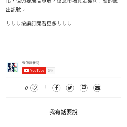
化，但仍要居高思危，留意市場資金獲利了結的撤
出訊號。
⇩⇩⇩按讚訂閱看更多⇩⇩⇩
0
我有話要說