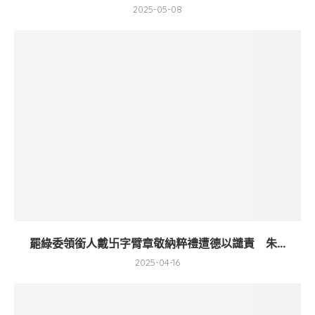
2025-05-08
罷綠委領銜人戴卐字臂章敬納粹禮遭德以譴責 朱...
2025-04-16