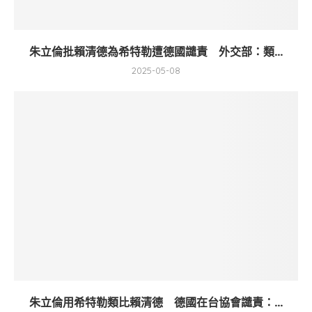
朱立倫批賴清德為希特勒遭德國譴責 外交部：類...
2025-05-08
朱立倫用希特勒類比賴清德 德國在台協會譴責：...