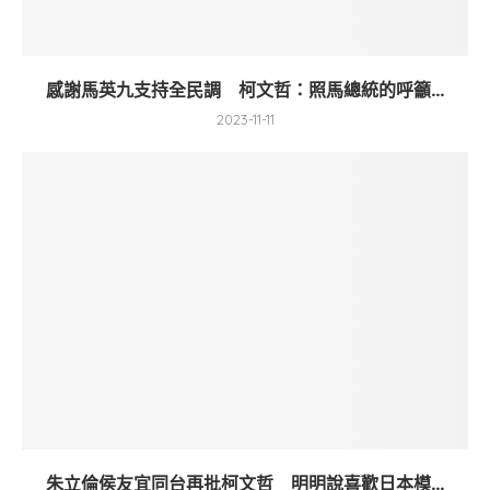
感謝馬英九支持全民調 柯文哲：照馬總統的呼籲...
2023-11-11
朱立倫侯友宜同台再批柯文哲 明明說喜歡日本模...