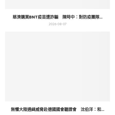
慈濟購買BNT疫苗遭詐騙 陳時中：對防疫團隊...
2026-08-07
無懼大陸通緝威脅赴德國國會聽證會 沈伯洋：和...