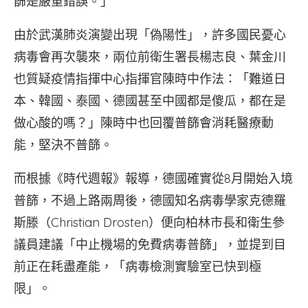
篩是嚴重錯誤。」
由於武漢肺炎演變出現「偽陽性」，許多國民憂心
病毒會再次襲來，兩位前衛生署長楊志良、葉金川
也質疑疫情指揮中心指揮官陳時中作法：「難道日
本、韓國、泰國、德國甚至中國都是傻瓜，都在是
做心酸的嗎？」陳時中也回覆普篩會消耗醫療動
能，堅決不普篩。
而根據《時代週報》報導，德國確實從8月開始入境
普篩，不過上路兩周後，德國知名病毒學家克德羅
斯滕（Christian Drosten）便向柏林市長和衛生參
議員建議「中止機場的免費病毒普篩」，並提到目
前正在耗盡產能，「病毒檢測實驗室已快到極
限」。