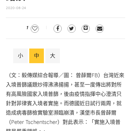
2020-08-24
1
小
中
大
（文：毅傳媒綜合報導／圖： 曾薛爾FB）台灣近來
入境普篩議題炒得沸沸揚揚，甚至一度傳出將對所
有高風險國家入境普篩，後由疫情指揮中心澄清只
針對菲律賓入境者實施。而德國近日試行兩周，就
造成病毒篩檢實驗室瀕臨崩潰，漢堡市長曾薛爾
（Peter Tschentscher）對此表示：「實施入境普