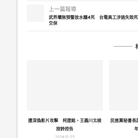
上一篇報導
武界壩無預警放水釀4死 台電員工涉過失致死
交保
遭深偽影片攻擊 柯建銘、王義川北檢
民進黨秘書長
按鈴控告
年
2024-12-23