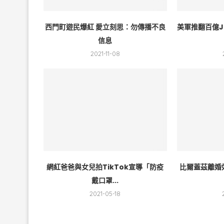
西門町遊民爆紅 愛立刻思：勿傳播不良
美軍推翻百億J
信息
2021-11-08
網紅爸爸與女兒拍TikTok宣導「防疫
比爾蓋茲離婚如
戴口罩...
2021-05-18