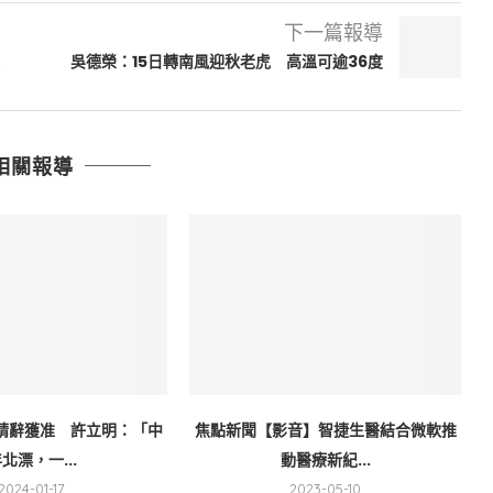
下一篇報導
吳德榮：15日轉南風迎秋老虎 高溫可逾36度
相關報導
請辭獲准 許立明：「中
焦點新聞【影音】智捷生醫結合微軟推
北漂，一...
動醫療新紀...
2024-01-17
2023-05-10