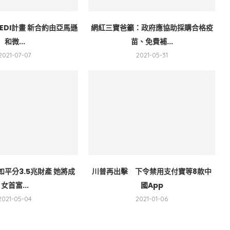
EDI計畫 新合約由亞馬遜
網紅三寶爸籲：政府應協助採購合格疫
和微...
苗、免費補...
2021-07-07
2021-05-31
平分3.5兆財產 她將成
川普再出擊 下令禁用支付寶等8款中
女首富...
國App
2021-05-04
2021-01-06