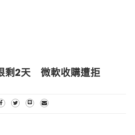
期限剩2天 微軟收購遭拒