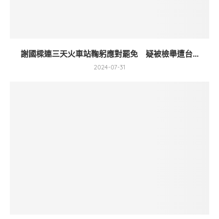
謝國樑連三天火車站鞠躬應對罷免 疑被檢舉遭台...
2024-07-31