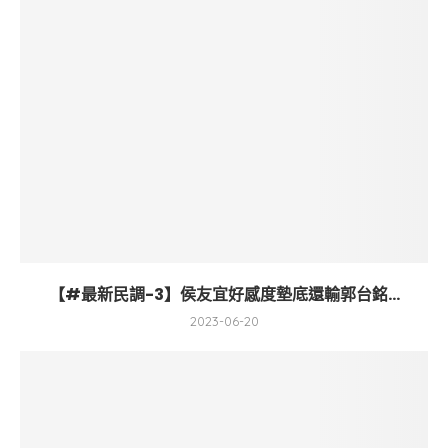
【#最新民調-3】侯友宜好感度墊底還輸郭台銘...
2023-06-20