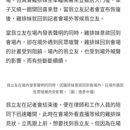
場。但其實雞排妹坐車離開喜來登飯店大門後，車
子又繞一圈開回喜來登，當翁立友記者會宣布恢復
後，雞排妹就回到記者會場外等候翁立友。
當翁立友在場內發表聲明的同時，雞排妹意欲回到
會場內，卻在場外遇到民眾嗆聲，雞排妹回到會場
的計畫受到阻饒，場內的翁立友，也受到場外喊聲
的影響，而有些斷斷續續。
翁立友在場內發表聲明的同時，因雞排妹意欲回到會場內，在場外遇到
民眾嗆聲而受影響。（圖：張彥中攝）
翁立友在記者會結束後，便在律師和工作人員的陪
同下迅速離開，此時在會場外看直播等候的雞排妹
見狀，立馬跟上前，想要找到翁立友，但因為在場