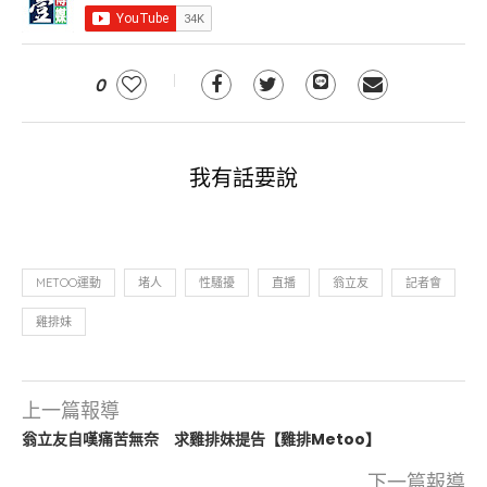
0
我有話要說
METOO運動
堵人
性騷擾
直播
翁立友
記者會
雞排妹
上一篇報導
翁立友自嘆痛苦無奈 求雞排妹提告【雞排Metoo】
下一篇報導