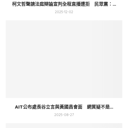
柯文哲聲請法庭辯論宣判全程直播遭拒 民眾黨：...
2025-12-02
AIT公布處長谷立言與黃國昌會面 網質疑不是...
2025-08-27