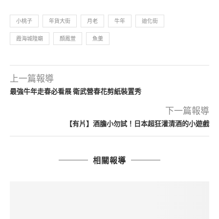
小桃子
年貨大街
月老
牛年
迪化街
霞海城隍廟
顏鳳萱
魚羹
上一篇報導
最強牛年走春必看展 衛武營春花剪紙裝置秀
下一篇報導
【有片】酒膽小勿試！日本超狂灌清酒的小遊戲
相關報導