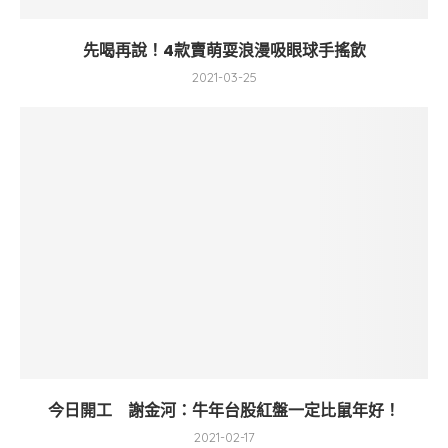
先喝再說！4款賣萌耍浪漫吸眼球手搖飲
2021-03-25
今日開工 謝金河：牛年台股紅盤一定比鼠年好！
2021-02-17