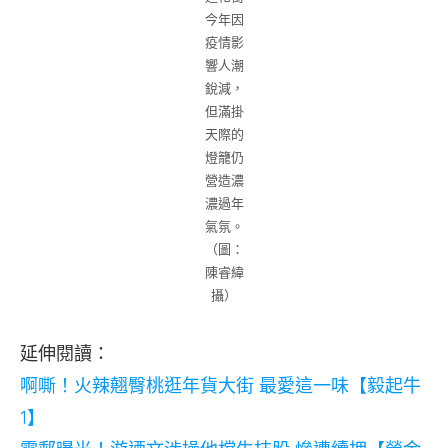
今年因
疫情影
響人潮
銳減，
但滿掛
天際的
燈籠仍
營造濃
濃過年
氣氛。
（圖：
陳睿緯
攝）
延伸閱讀：
啊嘶！火辣翹臀桃逛年貨大街 最愛這一味【毅起牛
1】