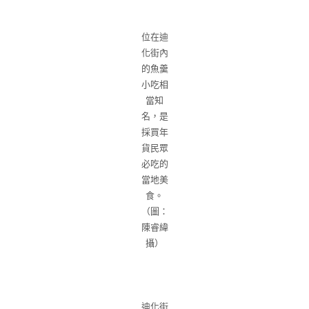
位在迪
化街內
的魚羹
小吃相
當知
名，是
採買年
貨民眾
必吃的
當地美
食。
（圖：
陳睿緯
攝）
迪化街