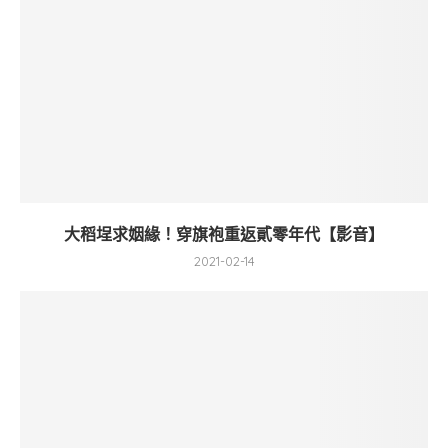
大稻埕求姻緣！穿旗袍重返貳零年代【影音】
2021-02-14