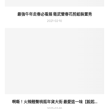
最強牛年走春必看展 衛武營春花剪紙裝置秀
2021-02-10
啊嘶！火辣翹臀桃逛年貨大街 最愛這一味【毅起...
2021-02-10