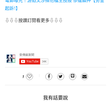
電郵曝光！游迺文涉操他檔生技股 慘遭續押【勞金
起訴1】
⇩⇩⇩按讚訂閱看更多⇩⇩⇩
1
我有話要說