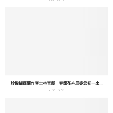
珍稀蝴蝶蘭作客士林官邸 春節花卉展邀您初一來...
2021-02-10