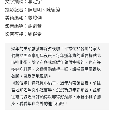
文字撰稿：李定宇
攝影記者：陳思明、陳睿緯
美術編輯：姜峻傑
影音編導：謝凱萱
影音剪接：劉俋希
過年的重頭戲就屬除夕夜啦！平常忙於各地的家人
們終於團圓享用年夜飯。每年辦年貨的重要據點北
市迪化街，除了有各式新鮮年貨供挑選外，也有許
多好吃料理、必遊景點值得一逛，讓採買民眾得以
歇腳，感受當地風情。
《毅傳媒》特派員小桃子，過年前帶領讀者，前往
當地知名魚羹小吃嘗鮮、沉浸街道年節布置，並前
往霞海城隍廟許願得以尋得好姻緣，跟著小桃子腳
步，看看年貨之外的迪化街吧！