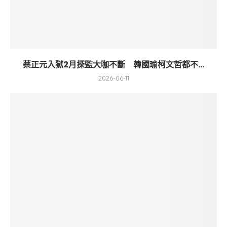
蔡正元入獄2月探監大咖不斷 韓國瑜柯文哲都不...
2026-06-11