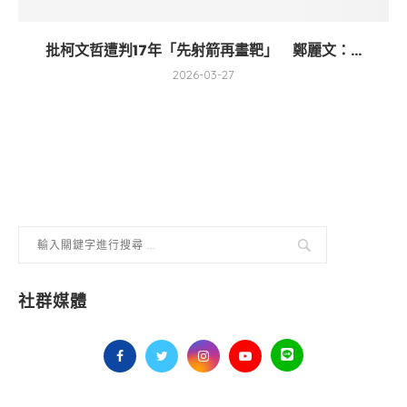
批柯文哲遭判17年「先射箭再畫靶」 鄭麗文：...
2026-03-27
社群媒體