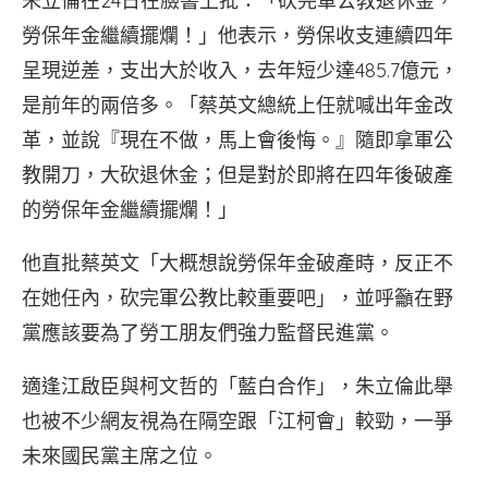
朱立倫在24日在臉書上批：「砍完軍公教退休金，
勞保年金繼續擺爛！」他表示，勞保收支連續四年
呈現逆差，支出大於收入，去年短少達485.7億元，
是前年的兩倍多。「蔡英文總統上任就喊出年金改
革，並說『現在不做，馬上會後悔。』隨即拿軍公
教開刀，大砍退休金；但是對於即將在四年後破產
的勞保年金繼續擺爛！」
他直批蔡英文「大概想說勞保年金破產時，反正不
在她任內，砍完軍公教比較重要吧」，並呼籲在野
黨應該要為了勞工朋友們強力監督民進黨。
適逢江啟臣與柯文哲的「藍白合作」，朱立倫此舉
也被不少網友視為在隔空跟「江柯會」較勁，一爭
未來國民黨主席之位。