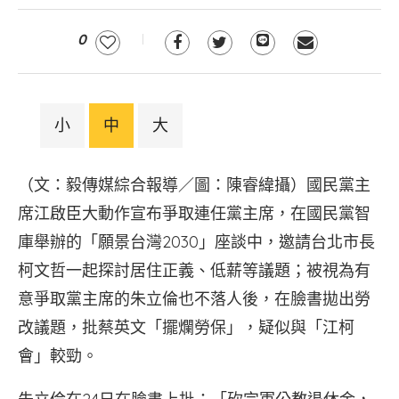
0
小
中
大
（文：毅傳媒綜合報導／圖：陳睿緯攝）國民黨主
席江啟臣大動作宣布爭取連任黨主席，在國民黨智
庫舉辦的「願景台灣2030」座談中，邀請台北市長
柯文哲一起探討居住正義、低薪等議題；被視為有
意爭取黨主席的朱立倫也不落人後，在臉書拋出勞
改議題，批蔡英文「擺爛勞保」，疑似與「江柯
會」較勁。