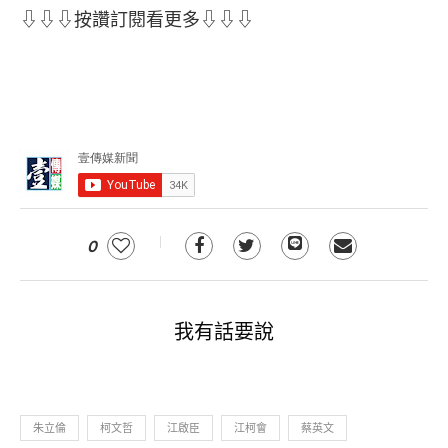
⇩⇩⇩按讚訂閱看更多⇩⇩⇩
0
我有話要說
朱立倫
柯文哲
江啟臣
江柯會
蔡英文