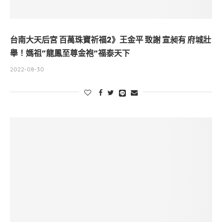
台南大天后宮 百萬珠寶祈福2》王金平 致謝 宣昶有 府城壯
舉！媽祖”龍鳳至尊金袍”福泰天下
2022-08-30