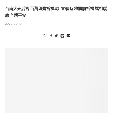
台南大天后宮 百萬珠寶祈福4》宣昶有 地震前祈福 媽祖感
應 全境平安
2022-09-19