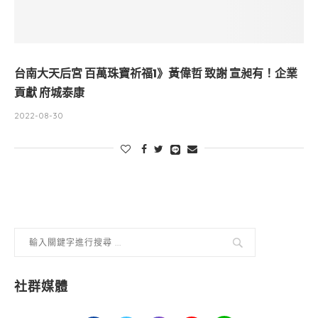
台南大天后宮 百萬珠寶祈福1》黃偉哲 致謝 宣昶有！企業
貢獻 府城泰康
2022-08-30
社群媒體