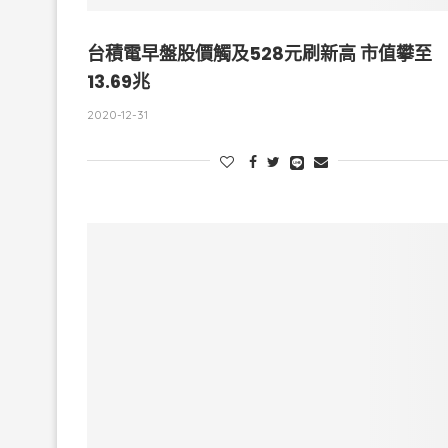
台積電早盤股價觸及528元刷新高 市值攀至
13.69兆
2020-12-31