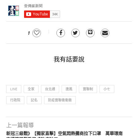
1
我有話要說
LINE
全家
台北通
唐鳳
實聯制
小七
行政院
記名
防疫實聯衝衝衝
上一篇報導
新冠三級戰》【獨家直擊】空氣悶熱攤商拉下口罩 萬華環南