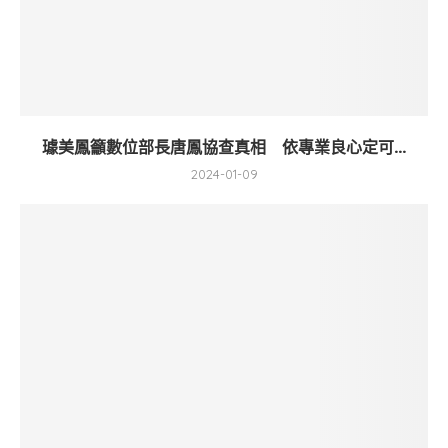
璩美鳳籲數位部長唐鳳協查真相 依專業良心定可...
2024-01-09