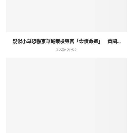
疑似小草恐嚇京華城案檢察官「命債命還」 黃國...
2025-07-03