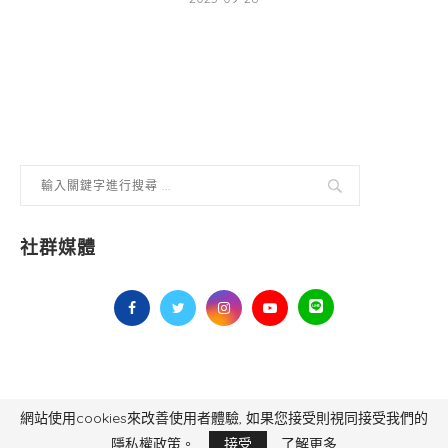
社群媒體
網站使用cookies來改善使用者體驗, 如果您接受則視同接受我們的
毅傳媒控股股份有限公司 版權所有，非經授權，不得轉載 All Right Reserved.
Yi Media Inc.
電話：02-8791-8559
隱私權政策。
接受
了解更多