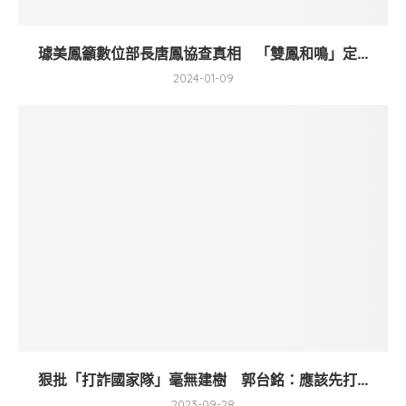
璩美鳳籲數位部長唐鳳協查真相 「雙鳳和鳴」定...
2024-01-09
狠批「打詐國家隊」毫無建樹 郭台銘：應該先打...
2023-09-28